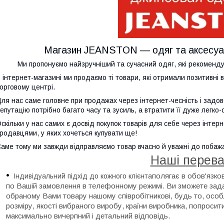
Магазин JEANSTON ― одяг та аксесуар
Ми пропонуємо найзручніший та сучасний одяг, які рекоменду
 інтернет-магазині ми продаємо ті товари, які отримали позитивні в
орговому центрі.
ля нас саме головне при продажах через інтернет-чесність і задо
епутацію потрібно багато часу та зусиль, а втратити її дуже легко-о
скільки у нас самих є досвід покупок товарів для себе через інте
родавцями, у яких хочеться купувати ще!
аме тому ми завжди відправляємо товар вчасно й уважні до побаж
Наші перева
полягає в обов'язко
Індивідуальний підхід до кожного клієнта
по Вашій замовлення в телефонному режимі. Ви зможете зада
обраному Вами товару нашому співробітникові, будь то, особл
розміру, якості вибраного виробу, країни виробника, попросити
максимально вичерпний і детальний відповідь.