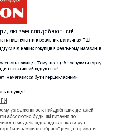
и, які вам сподобаються!
ють наші клієнти в реальних магазинах ТЦ!
ідгуки від наших покупців в реальному магазині в
воленість покупця. Тому що, щоб заслужити гарну
дин негативний відгук і все!..
рнет, намагаємося бути першокласними
ань покупця!
ги
вому узгодженні всіх найдрібніших деталей
ти абсолютно будь-які питання по
ивості моделі, відповідність кольору і
 зробити заміри по обраної речі., і отримати