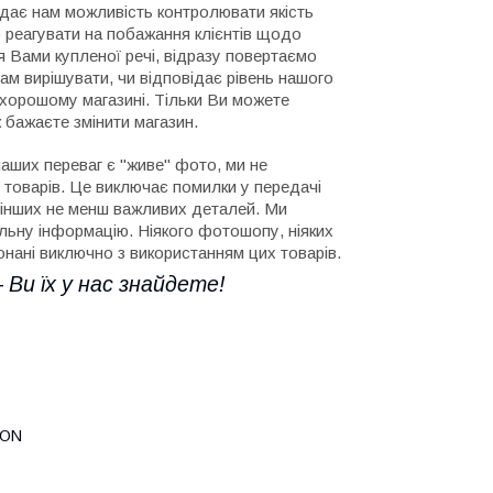
дає нам можливість контролювати якість
но реагувати на побажання клієнтів щодо
ня Вами купленої речі, відразу повертаємо
ам вирішувати, чи відповідає рівень нашого
 хорошому магазині. Тільки Ви можете
 бажаєте змінити магазин.
аших переваг є "живе" фото, ми не
товарів. Це виключає помилки у передачі
і інших не менш важливих деталей. Ми
льну інформацію. Ніякого фотошопу, ніяких
онані виключно з використанням цих товарів.
 Ви їх у нас знайдете!
TON