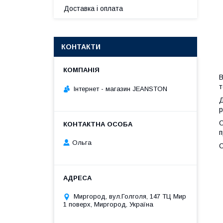
Доставка і оплата
КОНТАКТИ
В
т
Інтернет - магазин JEANSTON
Д
р
О
п
Ольга
С
Миргород, вул.Голголя, 147 ТЦ Мир
1 поверх, Миргород, Україна