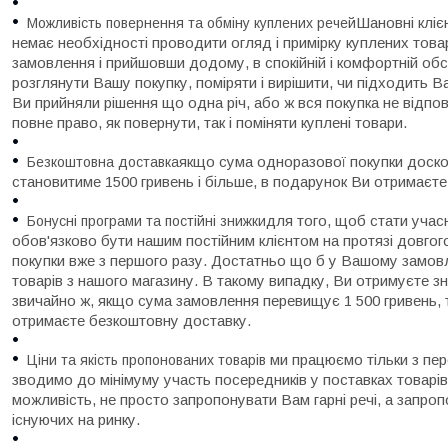
Шановні кліє
Можливість повернення та обміну куплених речей
немає необхідності проводити огляд і примірку куплених това
замовлення і прийшовши додому, в спокійній і комфортній об
розглянути Вашу покупку, поміряти і вирішити, чи підходить В
Ви прийняли рішення що одна річ, або ж вся покупка не відп
повне право, як повернути, так і поміняти куплені товари.
якщо сума одноразової покупки доско
Безкоштовна доставка
становитиме 1500 гривень і більше, в подарунок Ви отримаєт
для того, щоб стати учас
Бонусні програми та постійні знижки
обов'язково бути нашим постійним клієнтом на протязі довгог
покупки вже з першого разу. Достатньо що б у Вашому замовл
товарів з нашого магазину. В такому випадку, Ви отримуєте зн
звичайно ж, якщо сума замовлення перевищує 1 500 гривень, 
отримаєте безкоштовну доставку.
ми працюємо тільки з пер
Ціни та якість пропонованих товарів
зводимо до мінімуму участь посередників у поставках товарі
можливість, не просто запропонувати Вам гарні речі, а запроп
існуючих на ринку.