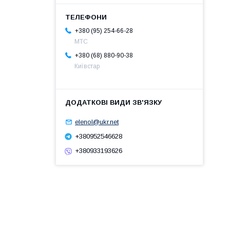
+380 (95) 254-66-28
МТС
+380 (68) 880-90-38
Київстар
elenol@ukr.net
+380952546628
+380933193626