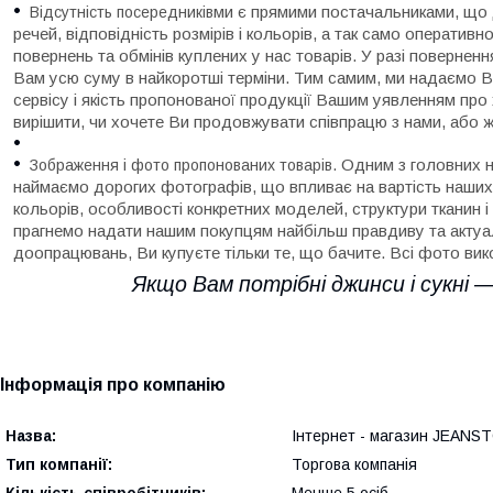
ми є прямими постачальниками, що 
Відсутність посередників
речей, відповідність розмірів і кольорів, а так само оператив
повернень та обмінів куплених у нас товарів. У разі повернен
Вам усю суму в найкоротші терміни. Тим самим, ми надаємо В
сервісу і якість пропонованої продукції Вашим уявленням про
вирішити, чи хочете Ви продовжувати співпрацю з нами, або ж
Одним з головних н
Зображення і фото пропонованих товарів.
наймаємо дорогих фотографів, що впливає на вартість наших 
кольорів, особливості конкретних моделей, структури тканин 
прагнемо надати нашим покупцям найбільш правдиву та актуа
доопрацювань, Ви купуєте тільки те, що бачите. Всі фото вик
Якщо Вам потрібні джинси і сукні ―
Інформація про компанію
Назва:
Інтернет - магазин JEANS
Тип компанії:
Торгова компанія