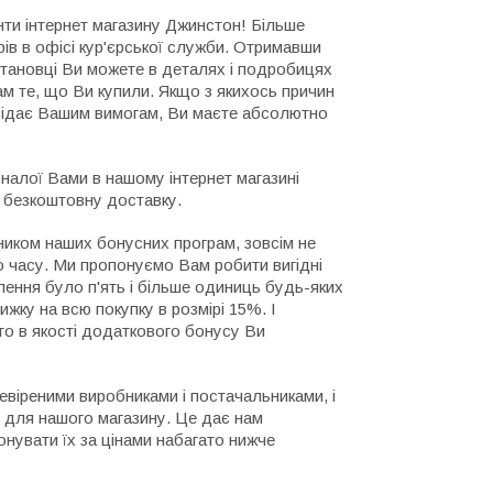
нти інтернет магазину Джинстон! Більше
рів в офісі кур'єрської служби. Отримавши
становці Ви можете в деталях і подробицях
ам те, що Ви купили. Якщо з якихось причин
овідає Вашим вимогам, Ви маєте абсолютно
налої Вами в нашому інтернет магазині
е безкоштовну доставку.
ником наших бонусних програм, зовсім не
о часу. Ми пропонуємо Вам робити вигідні
ення було п'ять і більше одиниць будь-яких
ижку на всю покупку в розмірі 15%. І
то в якості додаткового бонусу Ви
евіреними виробниками і постачальниками, і
в для нашого магазину. Це дає нам
онувати їх за цінами набагато нижче