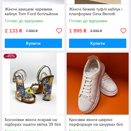
Жіночі замшеві черевики
Жіночі бежеві туфлі каблук і
каблук Tom Ford ботільйони
платформа Gina Benotti
Готово до відправки
Готово до відправки
2 133
1 995
₴
₴
7 900 ₴
3 990 ₴
Купити
Купити
–45%
Босоніжки жіночі яскраві на
Кросівки жіночі шкіряні
підборах ошатні квітка 39 білі
перфорація на шнурках білі