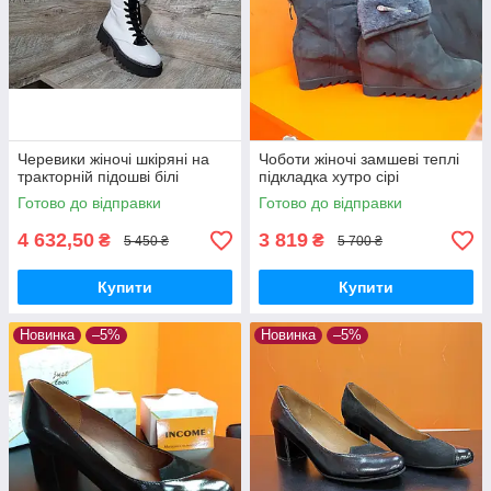
Черевики жіночі шкіряні на
Чоботи жіночі замшеві теплі
тракторній підошві білі
підкладка хутро сірі
Готово до відправки
Готово до відправки
4 632,50
3 819
₴
₴
5 450 ₴
5 700 ₴
Купити
Купити
Новинка
–5%
Новинка
–5%