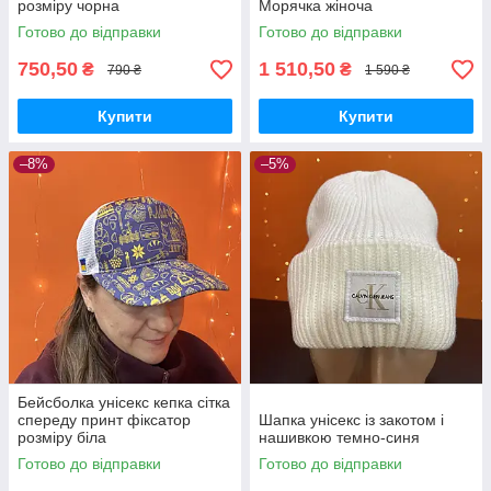
розміру чорна
Морячка жіноча
Готово до відправки
Готово до відправки
750,50
1 510,50
₴
₴
790 ₴
1 590 ₴
Купити
Купити
–8%
–5%
Бейсболка унісекс кепка сітка
спереду принт фіксатор
Шапка унісекс із закотом і
розміру біла
нашивкою темно-синя
Готово до відправки
Готово до відправки