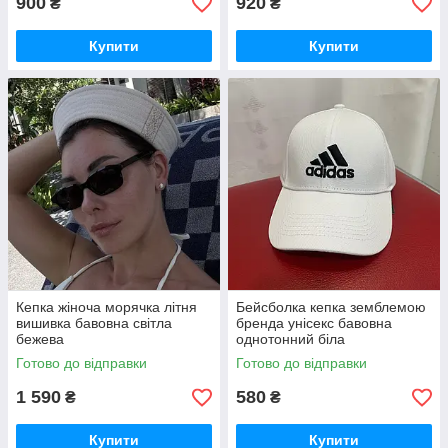
900
920
₴
₴
Купити
Купити
Кепка жіноча морячка літня
Бейсболка кепка земблемою
вишивка бавовна світла
бренда унісекс бавовна
бежева
однотонний біла
Готово до відправки
Готово до відправки
1 590
580
₴
₴
Купити
Купити