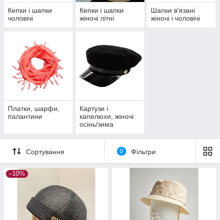
Кепки і шапки
Кепки і шапки
Шапки в'язані
чоловічі
жіночі літні
жіночі і чоловічі
Платки, шарфи,
Картузи і
палантини
капелюхи, жіночі
осінь/зима
Сортування
0
Фільтри
–10%