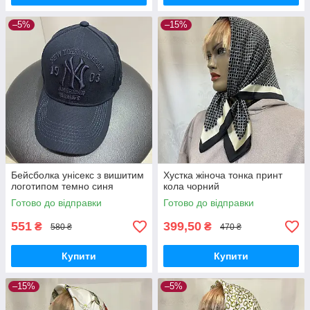
–5%
–15%
Бейсболка унісекс з вишитим
Хустка жіноча тонка принт
логотипом темно синя
кола чорний
Готово до відправки
Готово до відправки
551
399,50
₴
₴
580 ₴
470 ₴
Купити
Купити
–15%
–5%