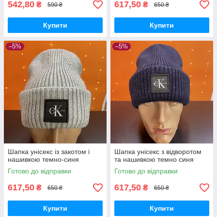
542,80
617,50
₴
₴
590 ₴
650 ₴
Купити
Купити
–5%
–5%
Шапка унісекс із закотом і
Шапка унісекс з відворотом
нашивкою темно-синя
та нашивкою темно синя
Готово до відправки
Готово до відправки
617,50
617,50
₴
₴
650 ₴
650 ₴
Купити
Купити