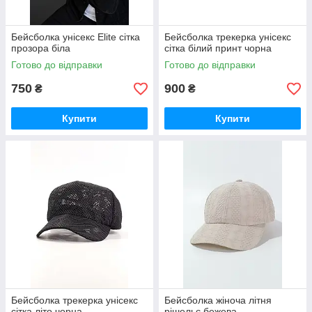
Бейсболка унісекс Elite сітка
Бейсболка трекерка унісекс
прозора біла
сітка білий принт чорна
Готово до відправки
Готово до відправки
750
900
₴
₴
Купити
Купити
Бейсболка трекерка унісекс
Бейсболка жіноча літня
сітка літо чорна
рішельє бежева