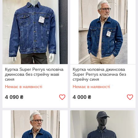
Куртка Super Perrys чоловіча
Куртка чоловіча джинсова
джинсова без стрейчу маві
Super Perrys класична без
синя
стрейчу синя
Немає в наявності
Немає в наявності
4 090
4 000
₴
₴