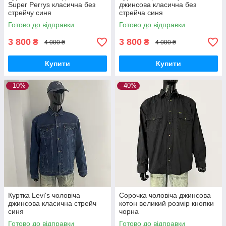
Super Perrys класична без
джинсова класична без
стрейчу синя
стрейча синя
Готово до відправки
Готово до відправки
3 800
3 800
₴
₴
4 000 ₴
4 000 ₴
Купити
Купити
–10%
–40%
Куртка Levi's чоловіча
Сорочка чоловіча джинсова
джинсова класична стрейч
котон великий розмір кнопки
синя
чорна
Готово до відправки
Готово до відправки