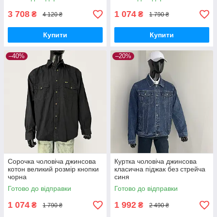
3 708
1 074
₴
₴
4 120 ₴
1 790 ₴
Купити
Купити
–40%
–20%
Сорочка чоловіча джинсова
Куртка чоловіча джинсова
котон великий розмір кнопки
класична піджак без стрейча
чорна
синя
Готово до відправки
Готово до відправки
1 074
1 992
₴
₴
1 790 ₴
2 490 ₴