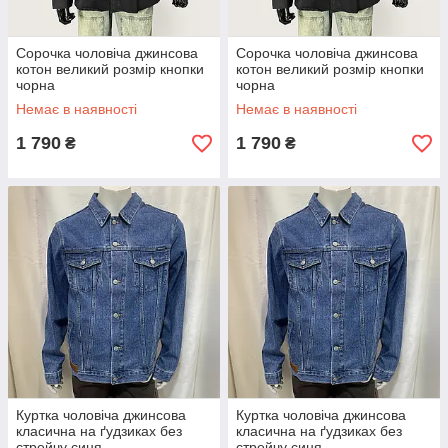
Сорочка чоловіча джинсова
Сорочка чоловіча джинсова
котон великий розмір кнопки
котон великий розмір кнопки
чорна
чорна
Немає в наявності
Немає в наявності
1 790
1 790
₴
₴
Куртка чоловіча джинсова
Куртка чоловіча джинсова
класична на ґудзиках без
класична на ґудзиках без
стрейчу синя
стрейчу синя