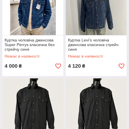
Куртка чоловіча джинсова
Куртка Levi's чоловіча
Super Perrys класична без
джинсова класична стрейч
стрейчу синя
синя
Немає в наявності
Немає в наявності
4 000
4 120
₴
₴