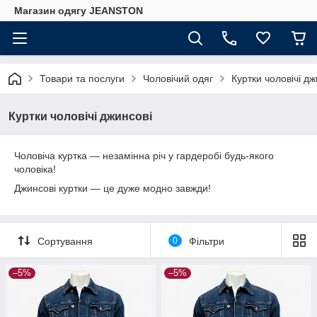
Магазин одягу JEANSTON
Товари та послуги
Чоловічий одяг
Куртки чоловічі дж
Куртки чоловічі джинсові
Чоловіча куртка ― незамінна річ у гардеробі будь-якого
чоловіка!
Джинсові куртки ― це дуже модно завжди!
Сортування
0
Фільтри
–5%
–5%