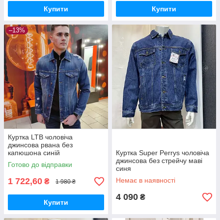
Купити
Купити
–13%
Куртка LTB чоловіча
джинсова рвана без
капюшона синій
Куртка Super Perrys чоловіча
джинсова без стрейчу маві
Готово до відправки
синя
1 722,60
Немає в наявності
₴
1 980 ₴
4 090
₴
Купити