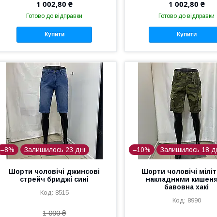
1 002,80 ₴
1 002,80 ₴
Готово до відправки
Готово до відправки
Купити
Купити
–8%
Залишилось 23 дні
–10%
Залишилось 18 д
Шорти чоловічі джинсові
Шорти чоловічі міліт
стрейч бриджі сині
накладними кишен
бавовна хакі
8515
8990
1 090 ₴