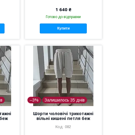
1 640 ₴
Готово до відправки
Купити
ів
–3%
Залишилось 35 днів
тажні
Шорти чоловічі трикотажні
 беж
вільні кишені петля беж
082