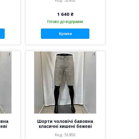
51952
1 640 ₴
Готово до відправки
Купити
овна
Шорти чоловічі бавовна
еві
класичні кишені бежеві
51952