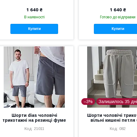
1 640 ₴
1 640 ₴
В наявності
Готово до відправки
Купити
Купити
–3%
Залишилось 35 дн
Шорти dias чоловічі
Шорти чоловічі трико
трикотажні на резинці фуме
вільні кишені петля
21011
082