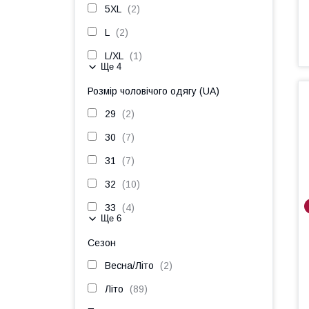
5XL
2
L
2
L/XL
1
Ще 4
Розмір чоловічого одягу (UA)
29
2
30
7
31
7
32
10
33
4
Ще 6
Сезон
Весна/Літо
2
Літо
89