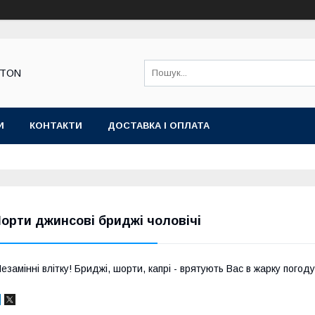
STON
И
КОНТАКТИ
ДОСТАВКА І ОПЛАТА
орти джинсові бриджі чоловічі
езамінні влітку! Бриджі, шорти, капрі - врятують Вас в жарку погоду!