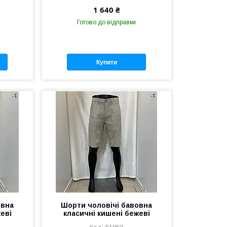
1 640 ₴
Готово до відправки
Купити
овна
Шорти чоловічі бавовна
еві
класичні кишені бежеві