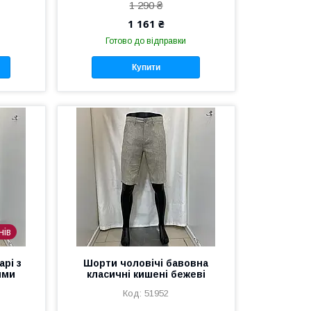
1 290 ₴
1 161 ₴
Готово до відправки
Купити
нів
арі з
Шорти чоловічі бавовна
ями
класичні кишені бежеві
51952