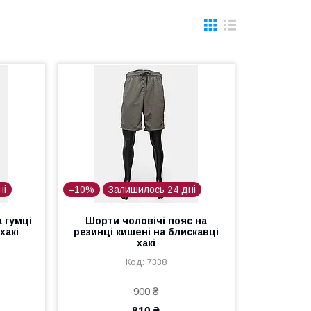
ні
–10%
Залишилось 24 дні
 гумці
Шорти чоловічі пояс на
хакі
резинці кишені на блискавці
хакі
7338
900 ₴
810 ₴