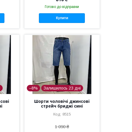
Готово до відправки
Купити
і
–8%
Залишилось 23 дні
сові
Шорти чоловічі джинсові
ні
стрейч бриджі сині
8515
1 090 ₴