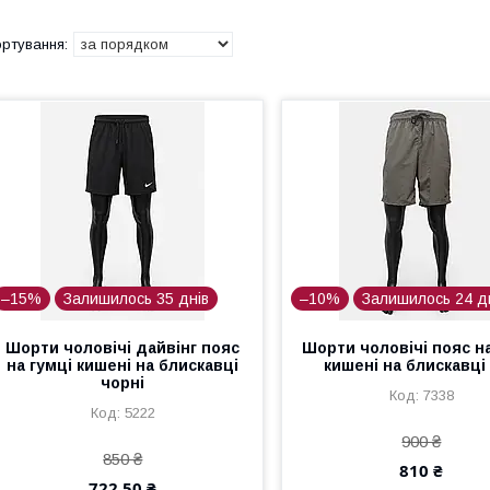
–15%
Залишилось 35 днів
–10%
Залишилось 24 д
Шорти чоловічі дайвінг пояс
Шорти чоловічі пояс на
на гумці кишені на блискавці
кишені на блискавці 
чорні
7338
5222
900 ₴
850 ₴
810 ₴
722,50 ₴