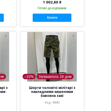
1 002,80 ₴
Готово до відправки
Купити
нів
–10%
Залишилось 18 днів
арі з
Шорти чоловічі мілітарі з
ями
накладними кишенями
бавовна хакі
8990