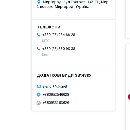
Миргород, вул.Голголя, 147 ТЦ Мир
1 поверх, Миргород, Україна
+380 (95) 254-66-28
МТС
+380 (68) 880-90-38
Київстар
elenol@ukr.net
+380952546628
+380933193626