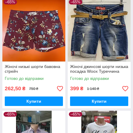
–65%
–65%
Жіночі низькі шорти бавовна
Жіночі джинсові шорти низька
стрейч
посадка Woox Туреччина
Готово до відправки
Готово до відправки
262,50
399
₴
₴
750 ₴
1 140 ₴
Купити
Купити
–65%
–65%