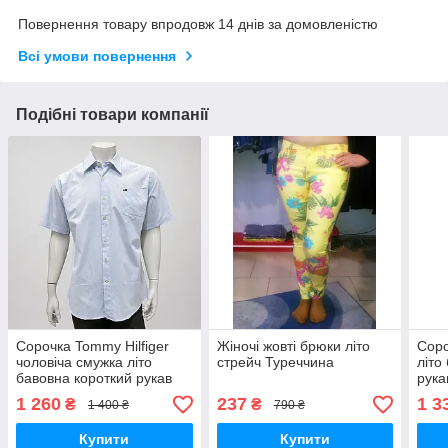
Повернення товару впродовж 14 днів за домовленістю
Всі умови повернення
Подібні товари компанії
Сорочка Tommy Hilfiger
Жіночі жовті брюки літо
Соро
чоловіча смужка літо
стрейч Туреччина
літо
бавовна короткий рукав
рука
кишені блакитна
1 260
237
1 3
₴
₴
1 400 ₴
790 ₴
Купити
Купити