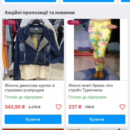
Акційні пропозиції та новинки
–73%
–70%
Жіноча джинсова куртка зі
Жіночі жовті брюки літо
стразами розпродаж
стрейч Туреччина
Готово до відправки
Готово до відправки
342,90
237
₴
₴
1 270 ₴
790 ₴
Купити
Купити