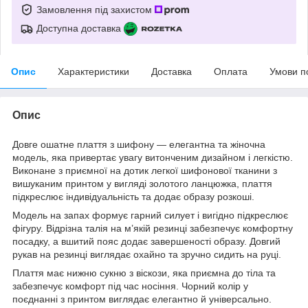
Замовлення під захистом
Доступна доставка
Опис
Характеристики
Доставка
Оплата
Умови п
Опис
Довге ошатне плаття з шифону — елегантна та жіночна
модель, яка привертає увагу витонченим дизайном і легкістю.
Виконане з приємної на дотик легкої шифонової тканини з
вишуканим принтом у вигляді золотого ланцюжка, плаття
підкреслює індивідуальність та додає образу розкоші.
Модель на запах формує гарний силует і вигідно підкреслює
фігуру. Відрізна талія на м’якій резинці забезпечує комфортну
посадку, а вшитий пояс додає завершеності образу. Довгий
рукав на резинці виглядає охайно та зручно сидить на руці.
Плаття має нижню сукню з віскози, яка приємна до тіла та
забезпечує комфорт під час носіння. Чорний колір у
поєднанні з принтом виглядає елегантно й універсально.