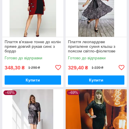
Плаття в'язане тонке до колін
Плаття леопардове
пряме довгий рукав синє з
приталене сукня кльош з
бордо
поясом світло-фіолетове
Готово до відправки
Готово до відправки
348,30
329,40
₴
₴
1 290 ₴
1 220 ₴
Купити
Купити
–69%
–69%