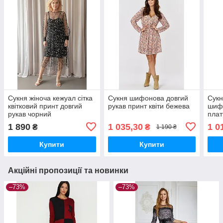
Сукня жіноча кежуал сітка
Сукня шифонова довгий
Сукн
квітковий принт довгий
рукав принт квіти бежева
шифо
рукав чорний
плат
чор
1 890
1 035,30
1 0
₴
₴
1 190 ₴
Купити
Купити
Акційні пропозиції та новинки
–73%
–73%