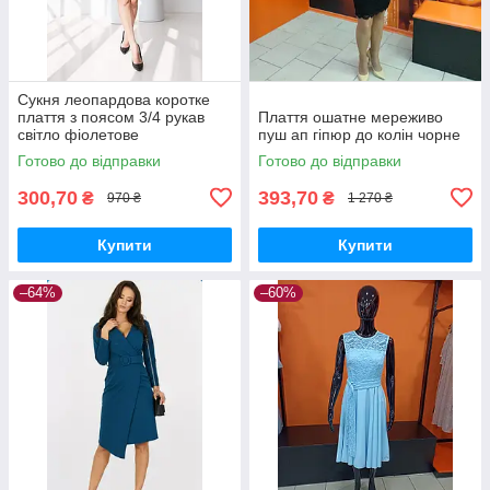
Сукня леопардова коротке
плаття з поясом 3/4 рукав
Плаття ошатне мереживо
світло фіолетове
пуш ап гіпюр до колін чорне
Готово до відправки
Готово до відправки
300,70
393,70
₴
₴
970 ₴
1 270 ₴
Купити
Купити
–64%
–60%