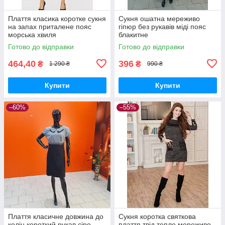
Плаття класика коротке сукня
Сукня ошатна мереживо
на запах приталене пояс
гіпюр без рукавів міді пояс
морська хвиля
блакитне
Готово до відправки
Готово до відправки
464,40
396
₴
₴
1 290 ₴
990 ₴
Купити
Купити
–60%
–55%
Плаття класичне довжина до
Сукня коротка святкова
колін короткий рукав сіро-
плаття твід тепле мереживо