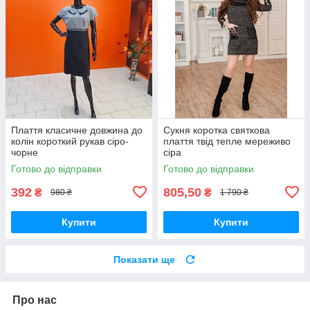
Плаття класичне довжина до
Сукня коротка святкова
колін короткий рукав сіро-
плаття твід тепле мереживо
чорне
сіра
Готово до відправки
Готово до відправки
392
805,50
₴
₴
980 ₴
1 790 ₴
Купити
Купити
Показати ще
Про нас