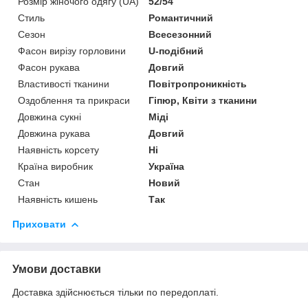
Розмір жіночого одягу (UA)
52/54
Стиль
Романтичний
Сезон
Всесезонний
Фасон вирізу горловини
U-подібний
Фасон рукава
Довгий
Властивості тканини
Повітропроникність
Оздоблення та прикраси
Гіпюр, Квіти з тканини
Довжина сукні
Міді
Довжина рукава
Довгий
Наявність корсету
Ні
Країна виробник
Україна
Стан
Новий
Наявність кишень
Так
Приховати
Умови доставки
Доставка здійснюється тільки по передоплаті.