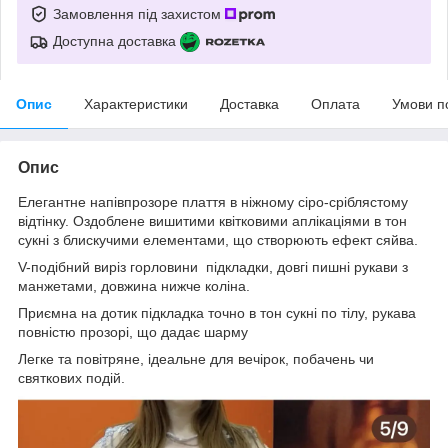
Замовлення під захистом
Доступна доставка
Опис
Характеристики
Доставка
Оплата
Умови п
Опис
Елегантне напівпрозоре плаття в ніжному сіро-сріблястому
відтінку. Оздоблене вишитими квітковими аплікаціями в тон
сукні з блискучими елементами, що створюють ефект сяйва.
V-подібний виріз горловини підкладки, довгі пишні рукави з
манжетами, довжина нижче коліна.
Приємна на дотик підкладка точно в тон сукні по тілу, рукава
повністю прозорі, що дадає шарму
Легке та повітряне, ідеальне для вечірок, побачень чи
святкових подій.