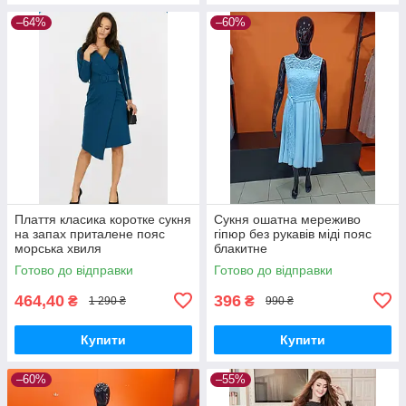
–64%
–60%
Плаття класика коротке сукня
Сукня ошатна мереживо
на запах приталене пояс
гіпюр без рукавів міді пояс
морська хвиля
блакитне
Готово до відправки
Готово до відправки
464,40
396
₴
₴
1 290 ₴
990 ₴
Купити
Купити
–60%
–55%