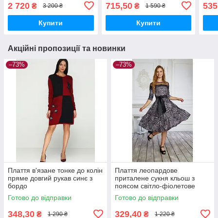
2 720
715,50
535
₴
₴
3 200 ₴
1 590 ₴
Купити
Купити
Акційні пропозиції та новинки
–73%
–73%
Плаття в'язане тонке до колін
Плаття леопардове
пряме довгий рукав синє з
приталене сукня кльош з
бордо
поясом світло-фіолетове
Готово до відправки
Готово до відправки
348,30
329,40
₴
₴
1 290 ₴
1 220 ₴