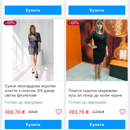
Купити
Купити
–69%
–69%
Сукня леопардова коротке
плаття з поясом 3/4 рукав
Плаття ошатне мереживо
світло фіолетове
пуш ап гіпюр до колін чорне
Готово до відправки
Готово до відправки
300,70
393,70
₴
₴
970 ₴
1 270 ₴
Купити
Купити