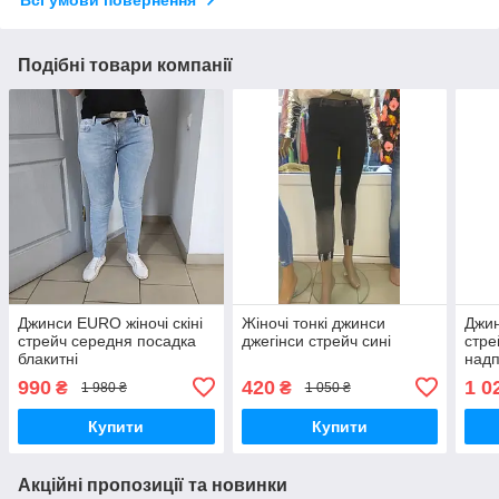
Всі умови повернення
Подібні товари компанії
Джинси EURO жіночі скіні
Жіночі тонкі джинси
Джин
стрейч середня посадка
джегінси стрейч сині
стре
блакитні
надп
990
420
1 0
₴
₴
1 980 ₴
1 050 ₴
Купити
Купити
Акційні пропозиції та новинки