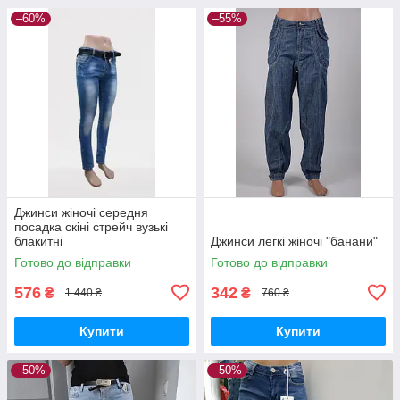
–60%
–55%
Джинси жіночі середня
посадка скіні стрейч вузькі
блакитні
Джинси легкі жіночі "банани"
Готово до відправки
Готово до відправки
576
342
₴
₴
1 440 ₴
760 ₴
Купити
Купити
–50%
–50%