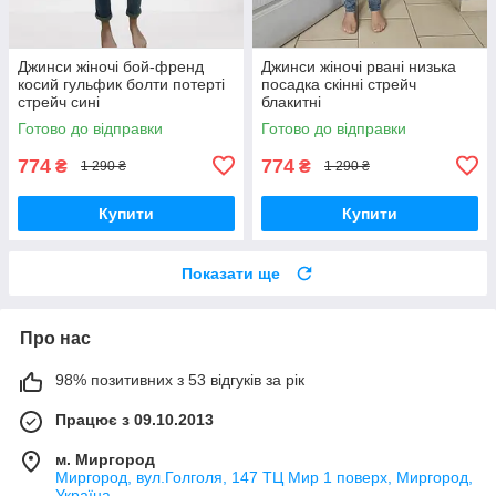
Джинси жіночі бой-френд
Джинси жіночі рвані низька
косий гульфик болти потерті
посадка скінні стрейч
стрейч сині
блакитні
Готово до відправки
Готово до відправки
774
774
₴
₴
1 290 ₴
1 290 ₴
Купити
Купити
Показати ще
Про нас
98% позитивних з 53 відгуків за рік
Працює з 09.10.2013
м. Миргород
Миргород, вул.Голголя, 147 ТЦ Мир 1 поверх, Миргород,
Україна