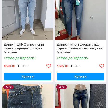
Джинси EURO жіночі скіні
Джинси жіночі американка
стрейч середня посадка
стрейч рване коліно завужені
блакитні
блакитні
Готово до відправки
Готово до відправки
990
595
₴
₴
1 980 ₴
1 190 ₴
Купити
Купити
–50%
–45%