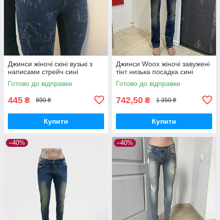
Джинси жіночі скіні вузькі з
Джинси Woox жіночі завужені
написами стрейч сині
тінт низька посадка сині
Готово до відправки
Готово до відправки
445
742,50
₴
₴
890 ₴
1 350 ₴
Купити
Купити
–40%
–40%