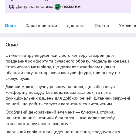
Доступна доставка
Опис
Характеристики
Доставка
Оплата
Умови п
Опис
Стильні та зручні джегінси сірого кольору створені для
поєднання комфорту та сучасного образу. Модель виконана зі
стрейчевого матеріалу, що дозволяє джегінсам щільно
облягати ногу, повторюючи контури фігури, при цьому не
сковує рухів.
Джинси мають зручну резинку на поясі, що забезпечує
комфортну посадку без додаткових застібок, та п’ять
функціональних кишень для дрібних речей. Штанини завужені
по нозі, що робить силует елегантним та витонченим.
Особливий декоративний елемент — блискуча стрічка,
нашита на низі штанини біля галоші, яка додає виробу
стильного та сучасного акценту.
Ідеальний варіант для щоденного носіння, поєднується з