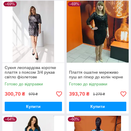
–69%
–69%
Сукня леопардова коротке
плаття з поясом 3/4 рукав
Плаття ошатне мереживо
світло фіолетове
пуш ап гіпюр до колін чорне
Готово до відправки
Готово до відправки
300,70
393,70
₴
₴
970 ₴
1 270 ₴
Купити
Купити
–64%
–60%