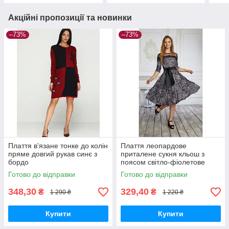
Акційні пропозиції та новинки
–73%
–73%
Плаття в'язане тонке до колін
Плаття леопардове
пряме довгий рукав синє з
приталене сукня кльош з
бордо
поясом світло-фіолетове
Готово до відправки
Готово до відправки
348,30
329,40
₴
₴
1 290 ₴
1 220 ₴
Купити
Купити