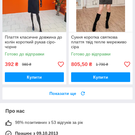
Плаття класичне довжина до
Сукня коротка святкова
колін короткий рукав сіро-
плаття твід тепле мереживо
чорне
сіра
Готово до відправки
Готово до відправки
392
805,50
₴
₴
980 ₴
1 790 ₴
Купити
Купити
Показати ще
Про нас
98% позитивних з 53 відгуків за рік
Працює з 09.10.2013