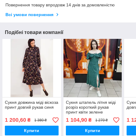
Повернення товару впродовж 14 днів за домовленістю
Всі умови повернення
Подібні товари компанії
Сукня довжина міді віскоза
Сукня штапель літня міді
Сукн
принт довгий рукав синя
розріз короткий рукав
довг
принт квіти зелене
1 200,60
1 104,90
1 1
₴
₴
1 380 ₴
1 270 ₴
Купити
Купити