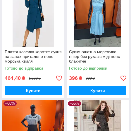
Плаття класика коротке сукня
Сукня ошатна мереживо
на запах приталене пояс
гіпюр без рукавів міді пояс
морська хвиля
блакитне
Готово до відправки
Готово до відправки
464,40
396
₴
₴
1 290 ₴
990 ₴
Купити
Купити
–60%
–55%