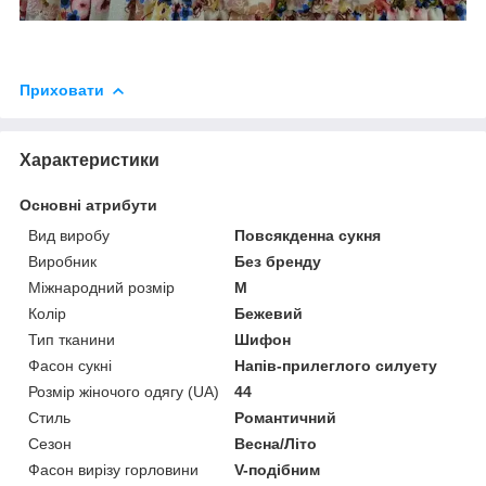
Приховати
Характеристики
Основні атрибути
Вид виробу
Повсякденна сукня
Виробник
Без бренду
Міжнародний розмір
M
Колір
Бежевий
Тип тканини
Шифон
Фасон сукні
Напів-прилеглого силуету
Розмір жіночого одягу (UA)
44
Стиль
Романтичний
Сезон
Весна/Літо
Фасон вирізу горловини
V-подібним