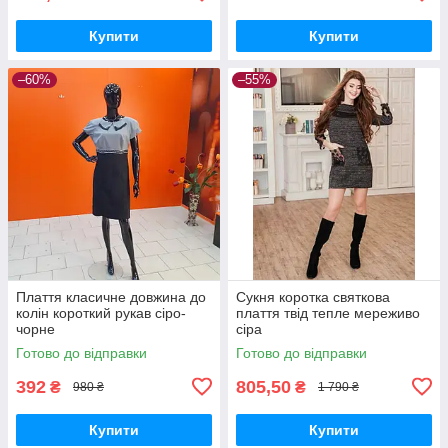
Купити
Купити
–60%
–55%
Плаття класичне довжина до
Сукня коротка святкова
колін короткий рукав сіро-
плаття твід тепле мереживо
чорне
сіра
Готово до відправки
Готово до відправки
392
805,50
₴
₴
980 ₴
1 790 ₴
Купити
Купити