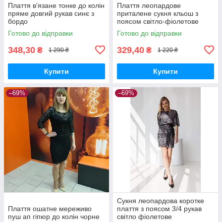
Плаття в'язане тонке до колін
Плаття леопардове
пряме довгий рукав синє з
приталене сукня кльош з
бордо
поясом світло-фіолетове
Готово до відправки
Готово до відправки
348,30
329,40
₴
₴
1 290 ₴
1 220 ₴
Купити
Купити
–69%
–69%
Сукня леопардова коротке
Плаття ошатне мереживо
плаття з поясом 3/4 рукав
пуш ап гіпюр до колін чорне
світло фіолетове