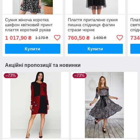
Сукня жіноча коротка
Плаття приталене сукня
Плат
шифон квітковий принт
пишна спідниця фатин
свят
плаття короткий рукав
стрази чорне
спід
чорна
1 017,90
760,50
734
₴
₴
1 170 ₴
1 690 ₴
Купити
Купити
Акційні пропозиції та новинки
–73%
–73%