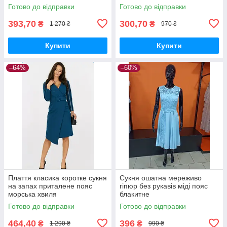
Готово до відправки
Готово до відправки
393,70
300,70
₴
₴
1 270 ₴
970 ₴
Купити
Купити
–64%
–60%
Плаття класика коротке сукня
Сукня ошатна мереживо
на запах приталене пояс
гіпюр без рукавів міді пояс
морська хвиля
блакитне
Готово до відправки
Готово до відправки
464,40
396
₴
₴
1 290 ₴
990 ₴