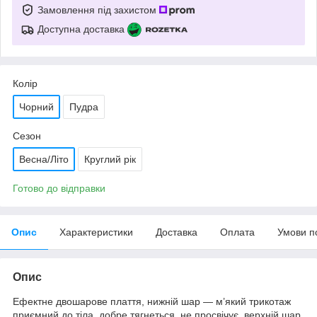
Замовлення під захистом
Доступна доставка
Колір
Чорний
Пудра
Сезон
Весна/Літо
Круглий рік
Готово до відправки
Опис
Характеристики
Доставка
Оплата
Умови п
Опис
Ефектне двошарове плаття, нижній шар — м’який трикотаж
приємний до тіла, добре тягнеться, не просвічує, верхній шар