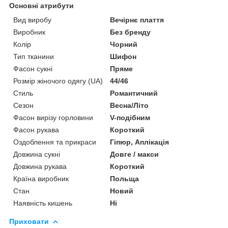
Основні атрибути
Вид виробу
Вечірнє плаття
Виробник
Без бренду
Колір
Чорний
Тип тканини
Шифон
Фасон сукні
Пряме
Розмір жіночого одягу (UA)
44/46
Стиль
Романтичний
Сезон
Весна/Літо
Фасон вирізу горловини
V-подібним
Фасон рукава
Короткий
Оздоблення та прикраси
Гіпюр, Аплікація
Довжина сукні
Довге / макси
Довжина рукава
Короткий
Країна виробник
Польща
Стан
Новий
Наявність кишень
Ні
Приховати