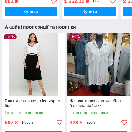
801
1 552,10
2 5
₴
₴
890 ₴
1 870 ₴
Купити
Купити
Акційні пропозиції та новинки
–70%
–60%
Плаття святкове плісе чорно-
Жіноча тонка сорочка біла
біле
бавовна пайєтки
Готово до відправки
Готово до відправки
597
328
₴
₴
1 990 ₴
820 ₴