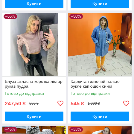
Купити
Купити
–55%
–50%
Блуза атласна коротка ліхтар
Кардиган жіночий пальто
рукав пудра
букле капюшон синій
Готово до відправки
Готово до відправки
247,50
545
₴
₴
550 ₴
1 090 ₴
Купити
Купити
–46%
–35%