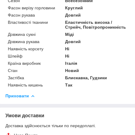
Сезон
Всесезонний
Фасон вирізу горловини
Круглий
Фасон рукава
Довгий
Властивості тканини
Еластичність висока /
Стрейч, Повітропроникність
Довжина сукні
Міді
Довжина рукава
Довгий
Наявність корсету
Ні
Шлейф
Ні
Країна виробник
Італія
Стан
Новий
Застібка
Блискавка, Гудзики
Наявність кишень
Так
Приховати
Умови доставки
Доставка здійснюється тільки по передоплаті.