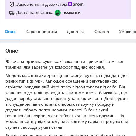
Замовлення під захистом
Доступна доставка
Опис
Характеристики
Доставка
Оплата
Умови п
Опис
Жіноча спортивна сукня хакі виконана з приємної та м’якої
тканини, яка забезпечує комфорт під час носіння.
Модель має прямий крій, що не сковує рухів та підходить для
різних типів фігури. Капюшон оснащений регульованою
стрічкою, завдяки якій його легко підлаштувати під себе. Від
капюшона до талії проходить вшита металева блискавка, що
додає виробу стильного акценту та практичності. Довгі рукави
зі спущеною лінією плеча створюють зручну посадку й
додають образу легкої невимушеності. З боків сукні
розташовані розрізи, які застібаються на шість гудзиків — їх
можна носити у відкритому чи закритому варіанті, регулюючи
ступінь свободи рухів і стиль.
Декоративний акцент виробу — великий напис збоку білими