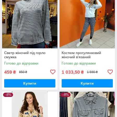
Светр жіночий під горло
Костюм прогулянковий
смужка
жіночий в'язаний
Готово до відправки
Готово до відправки
459
1 033,50
₴
₴
850 ₴
1 590 ₴
Купити
Купити
–8%
–8%