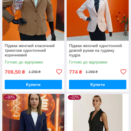
Піджак жіночий класичний
Піджак жіночий однотонний
трикотаж однотонний
довгий рукав на гудзику
коричневий
пудра
Готово до відправки
Готово до відправки
709,50
774
₴
₴
1 290 ₴
1 290 ₴
Купити
Купити
–30%
–22%