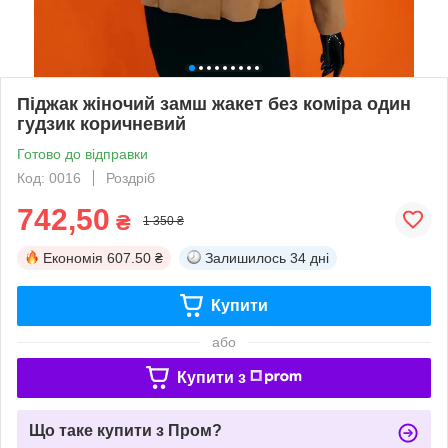
Піджак жіночий замш жакет без коміра один
гудзик коричневий
Готово до відправки
Код: 0016
Роздріб
742,50
₴
1 350 ₴
Економія
607.50 ₴
Залишилось
34 дні
Купити
або
Купити з
Що таке купити з Пром?