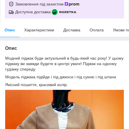
Замовлення під захистом
Доступна доставка
Опис
Характеристики
Доставка
Оплата
Умови п
Опис
Модний піджак буде актуальний в будь-який час року! У цьому
піджаку ви завжди будете в центрі уваги!.Піджак на одному
гудзику спереду
Модель піджака підійде і під джинси і під сукню і під штани
Якісний пошиття, красивий колір.