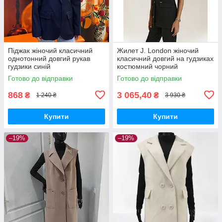
Піджак жіночий класичний
Жилет J. London жіночий
однотонний довгий рукав
класичний довгий на гудзиках
гудзики синій
костюмний чорний
Готово до відправки
Готово до відправки
868
3 065,40
₴
₴
1 240 ₴
3 930 ₴
Купити
Купити
–19%
–19%