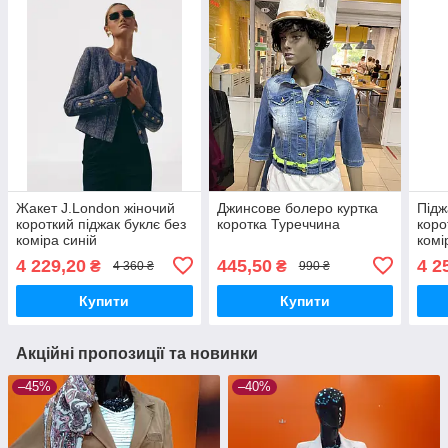
Жакет J.London жіночий
Джинсове болеро куртка
Підж
короткий піджак буклє без
коротка Туреччина
коро
коміра синій
комі
4 229,20
445,50
4 2
₴
₴
4 360 ₴
990 ₴
Купити
Купити
Акційні пропозиції та новинки
–45%
–40%