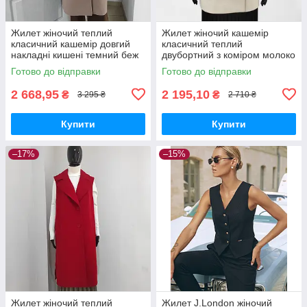
Жилет жіночий теплий
Жилет жіночий кашемір
класичний кашемір довгий
класичний теплий
накладні кишені темний беж
двубортний з коміром молоко
Готово до відправки
Готово до відправки
2 668,95
2 195,10
₴
₴
3 295 ₴
2 710 ₴
Купити
Купити
–17%
–15%
Жилет жіночий теплий
Жилет J.London жіночий