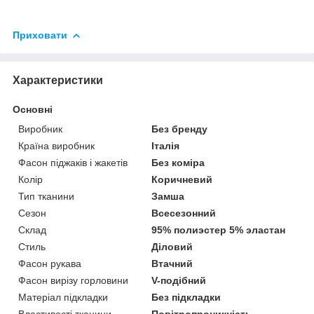
Приховати
Характеристики
Основні
Виробник
Без бренду
Країна виробник
Італія
Фасон піджаків і жакетів
Без коміра
Колір
Коричневий
Тип тканини
Замша
Сезон
Всесезонний
Склад
95% полиэстер 5% эластан
Стиль
Діловий
Фасон рукава
Втачний
Фасон вирізу горловини
V-подібний
Матеріал підкладки
Без підкладки
Властивості тканини
Повітропроникність