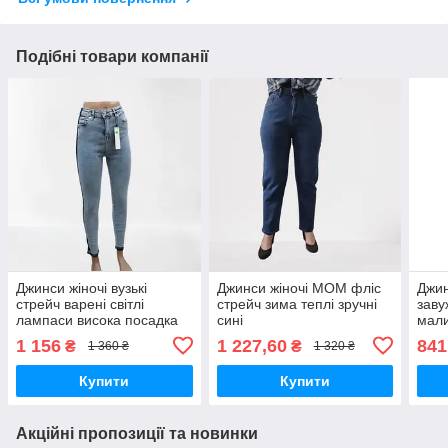
Подібні товари компанії
Джинси жіночі вузькі
Джинси жіночі МОМ фліс
Джин
стрейч варені світлі
стрейч зима теплі зручні
заву
лампаси висока посадка
сині
мал
блакитні
1 156
1 227,60
841
₴
₴
1 360 ₴
1 320 ₴
Купити
Купити
Акційні пропозиції та новинки