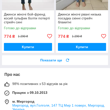
Джинси жіночі бой-френд
Джинси жіночі рвані низька
косий гульфик болти потерті
посадка скінні стрейч
стрейч сині
блакитні
Готово до відправки
Готово до відправки
774
774
₴
₴
1 290 ₴
1 290 ₴
Купити
Купити
Показати ще
Про нас
98% позитивних з 53 відгуків за рік
Працює з 09.10.2013
м. Миргород
Миргород, вул.Голголя, 147 ТЦ Мир 1 поверх, Миргород,
Україна