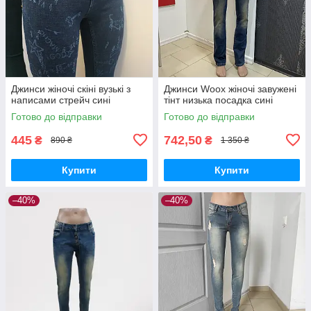
Джинси жіночі скіні вузькі з
Джинси Woox жіночі завужені
написами стрейч сині
тінт низька посадка сині
Готово до відправки
Готово до відправки
445
742,50
₴
₴
890 ₴
1 350 ₴
Купити
Купити
–40%
–40%