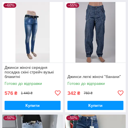
–60%
–55%
Джинси жіночі середня
посадка скіні стрейч вузькі
блакитні
Джинси легкі жіночі "банани"
Готово до відправки
Готово до відправки
576
342
₴
₴
1 440 ₴
760 ₴
Купити
Купити
–50%
–50%