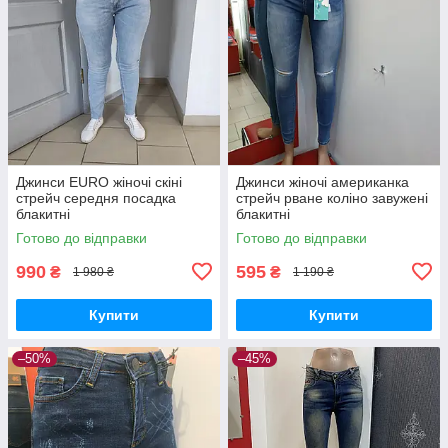
Джинси EURO жіночі скіні
Джинси жіночі американка
стрейч середня посадка
стрейч рване коліно завужені
блакитні
блакитні
Готово до відправки
Готово до відправки
990
595
₴
₴
1 980 ₴
1 190 ₴
Купити
Купити
–50%
–45%