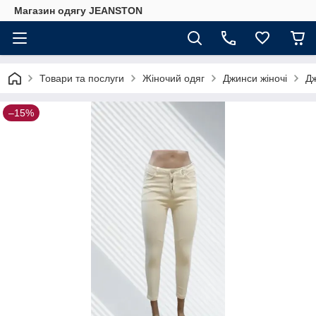
Магазин одягу JEANSTON
Товари та послуги
Жіночий одяг
Джинси жіночі
Дж
–15%