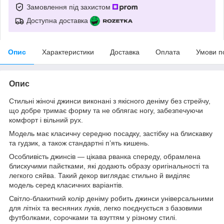
Замовлення під захистом
Доступна доставка
Опис
Характеристики
Доставка
Оплата
Умови п
Опис
Стильні жіночі джинси виконані з якісного деніму без стрейчу,
що добре тримає форму та не облягає ногу, забезпечуючи
комфорт і вільний рух.
Модель має класичну середню посадку, застібку на блискавку
та гудзик, а також стандартні п’ять кишень.
Особливість джинсів — цікава рванка спереду, обрамлена
блискучими пайєтками, які додають образу оригінальності та
легкого сяйва. Такий декор виглядає стильно й виділяє
модель серед класичних варіантів.
Світло-блакитний колір деніму робить джинси універсальними
для літніх та весняних луків, легко поєднується з базовими
футболками, сорочками та взуттям у різному стилі.