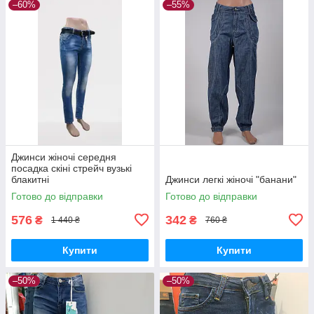
–60%
–55%
Джинси жіночі середня
посадка скіні стрейч вузькі
блакитні
Джинси легкі жіночі "банани"
Готово до відправки
Готово до відправки
576
342
₴
₴
1 440 ₴
760 ₴
Купити
Купити
–50%
–50%