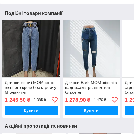
Подібні товари компанії
Джинси жіночі МОМ котон
Джинси Bark MOM жіночі з
Джин
вільного крою без стрейчу
надписами рвані котон
стре
M блакитні
блакитні
блак
1 246,50
1 278,90
1 2
₴
₴
1 385 ₴
1 470 ₴
Купити
Купити
Акційні пропозиції та новинки