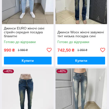
Джинси EURO жіночі скіні
стрейч середня посадка
Джинси Woox жіночі завужені
блакитні
тінт низька посадка сині
Готово до відправки
Готово до відправки
990
742,50
₴
₴
1 980 ₴
1 350 ₴
Купити
Купити
–40%
–40%