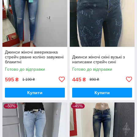
Джинси жіночі американка
стрейч рване коліно завужені
Джинси жіночі скіні вузькі з
блакитні
написами стрейч сині
Готово до відправки
Готово до відправки
595
445
₴
₴
1 190 ₴
890 ₴
Купити
Купити
–50%
–45%