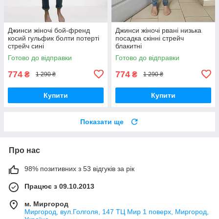
Джинси жіночі бой-френд
Джинси жіночі рвані низька
косий гульфик болти потерті
посадка скінні стрейч
стрейч сині
блакитні
Готово до відправки
Готово до відправки
774
774
₴
₴
1 290 ₴
1 290 ₴
Купити
Купити
Показати ще
Про нас
98% позитивних з 53 відгуків за рік
Працює з 09.10.2013
м. Миргород
Миргород, вул.Голголя, 147 ТЦ Мир 1 поверх, Миргород,