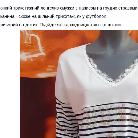
онкий трикотажний лонгслив смужки з написом на грудях стразами
канина - схоже на щільний трикотаж, як у футболок
риємний на дотик. Підійде як під спідницю так і під штани