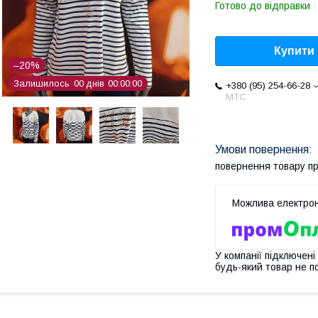
Готово до відправки
Купити
–20%
Залишилось
0
0
днів
0
0
0
0
0
0
+380 (95) 254-66-28
МТС
повернення товару п
У компанії підключені
будь-який товар не п