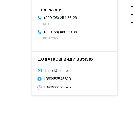
Т
Т
+380 (95) 254-66-28
П
МТС
+380 (68) 880-90-38
Київстар
elenol@ukr.net
+380952546628
+380933193626