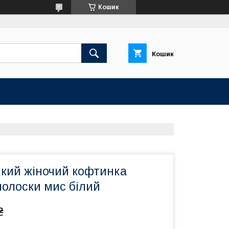
Кошик
Кошик
кий жіночий кофтинка
полоски мис білий
₴