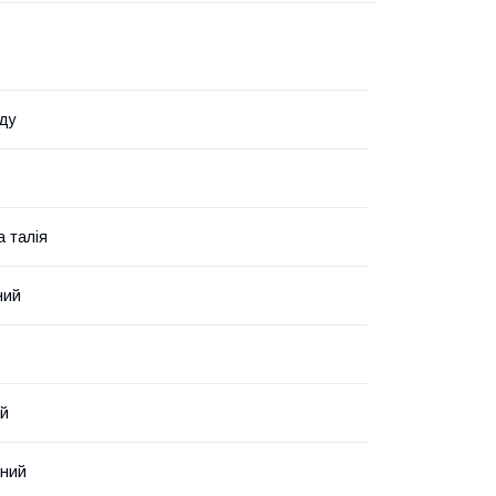
ду
 талія
ний
ий
нний