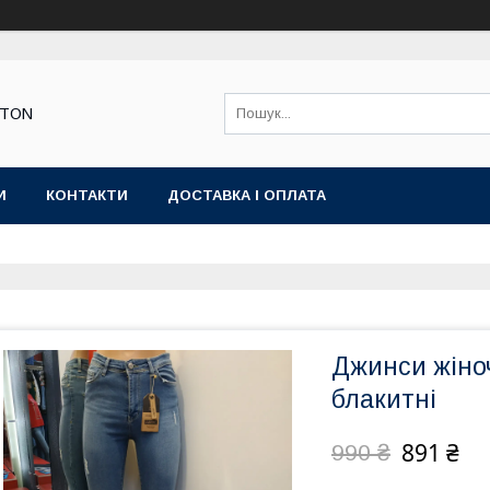
STON
И
КОНТАКТИ
ДОСТАВКА І ОПЛАТА
Джинси жіноч
блакитні
891 ₴
990 ₴