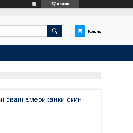
Кошик
Кошик
і рвані американки скині