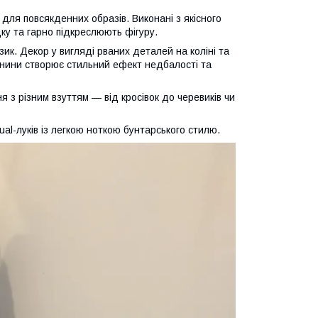
для повсякденних образів. Виконані з якісного
ку та гарно підкреслюють фігуру.
зик. Декор у вигляді рваних деталей на коліні та
анини створює стильний ефект недбалості та
 з різним взуттям — від кросівок до черевиків чи
l-луків із легкою ноткою бунтарського стилю.