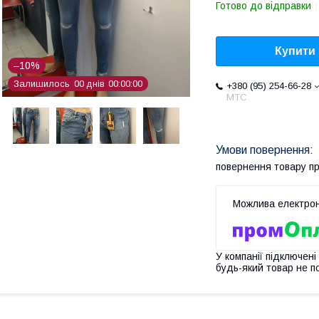
Готово до відправки
Купити
–10%
Залишилось
0
0
днів
0
0
0
0
0
0
+380 (95) 254-66-28
МТС
повернення товару п
У компанії підключені
будь-який товар не п