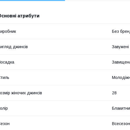
Основні атрибути
иробник
Без брен
игляд джинсів
Завужені
Посадка
Завищена
тиль
Молодіж
озмір жіночих джинсів
28
олір
Блакитн
Сезон
Всесезо