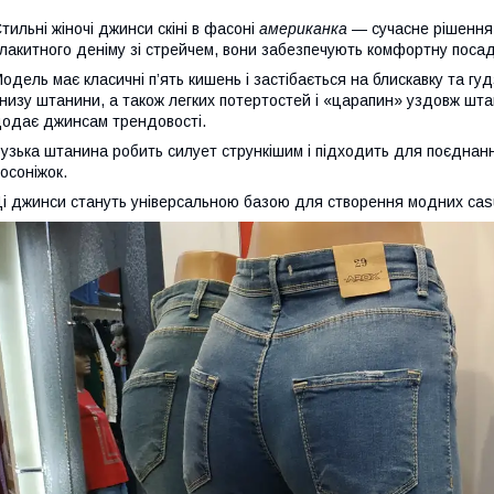
тильні жіночі джинси скіні в фасоні
американка
— сучасне рішення 
лакитного деніму зі стрейчем, вони забезпечують комфортну посад
одель має класичні п’ять кишень і застібається на блискавку та гуд
низу штанини, а також легких потертостей і «царапин» уздовж шт
одає джинсам трендовості.
узька штанина робить силует стрункішим і підходить для поєднання
осоніжок.
і джинси стануть універсальною базою для створення модних casua