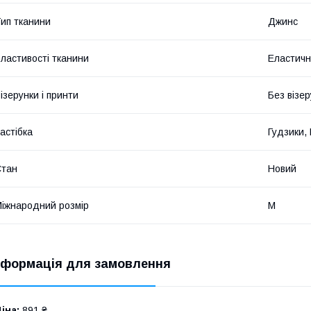
ип тканини
Джинс
ластивості тканини
Еластичн
ізерунки і принти
Без візер
астібка
Гудзики,
Стан
Новий
іжнародний розмір
M
нформація для замовлення
іна:
891 ₴