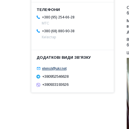
С
б
+380 (95) 254-66-28
М
МТС
в
+380 (68) 880-90-38
д
Київстар
В
б
Ц
elenol@ukr.net
+380952546628
+380933193626