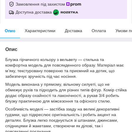
Замовлення під захистом
Доступна доставка
Опис
Характеристики
Доставка
Оплата
Умови п
Опис
Блузка гірчичного кольору з вельвету — стильна та
комфортна модель для повсякденного образу. Матеріал має
м’яку, текстуровану поверхню та приємний на дотик, що
забезпечує зручність під час носіння.
Модель виконана у прямому, вільному силуеті, що не
обмежує рухів та підходить для різних типів фігур. Комір стійка
додає образу охайності та лаконічності, а рукав 3/4 робить
блузку практичною для міжсезоння та офісного стилю.
Особливість моделі — застібка ззаду на великі декоративні
гудзики, що підкреслює оригінальність і робить акцент на
деталях. Блузка легко поєднується зі штанами, джинсами,
спідницями й жакетами, створюючи як ділові, так і
повсякденні поєднання.