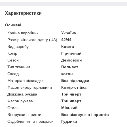
Характеристики
Основні
Країна виробник
Україна
Розмір жіночого одягу (UA)
42/44
Вид виробу
Кофта
Колір
Гірчичний
Сезон
Демісезон
Тип тканини
Вельвет
Склад
котон
Матеріал підкладки
Без підкладки
Фасон вирізу горловини
Комір-стійка
Довжина рукава
Три чверті
Фасон рукава
Три чверті
Стиль
Міський
Візерунки і принти
Без візерунків і принтів
Оздоблення та прикраси
Гудзики