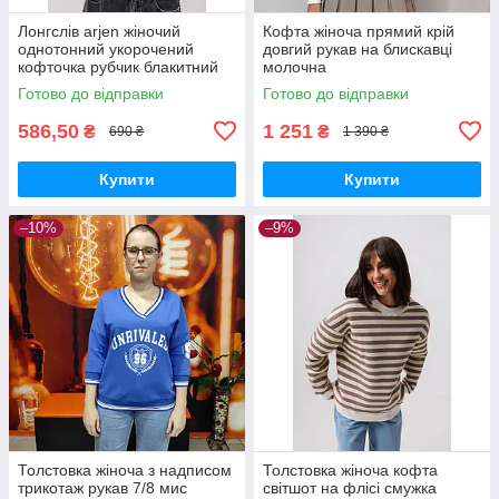
Лонгслів arjen жіночий
Кофта жіноча прямий крій
однотонний укорочений
довгий рукав на блискавці
кофточка рубчик блакитний
молочна
Готово до відправки
Готово до відправки
586,50
1 251
₴
₴
690 ₴
1 390 ₴
Купити
Купити
–10%
–9%
Толстовка жіноча з надписом
Толстовка жіноча кофта
трикотаж рукав 7/8 мис
світшот на флісі смужка