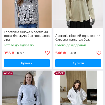
Толстовка жіноча з паєтками
тонка блискуча без капюшона
Лонгслів жіночий однотонний
сіра
бавовна трикотаж беж
Готово до відправки
Готово до відправки
356
546
₴
₴
890 ₴
840 ₴
Купити
Купити
–19%
–15%