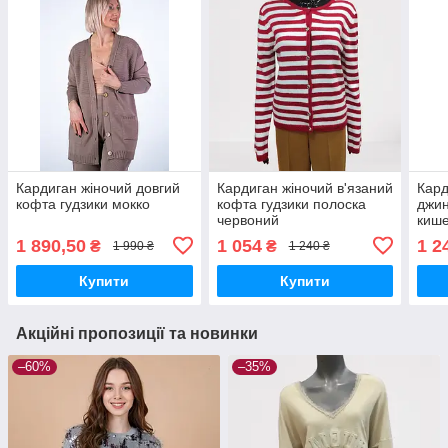
Кардиган жіночий довгий
Кардиган жіночий в'язаний
Кард
кофта гудзики мокко
кофта гудзики полоска
джин
червоний
кише
блак
1 890,50
1 054
1 2
₴
₴
1 990 ₴
1 240 ₴
Купити
Купити
Акційні пропозиції та новинки
–60%
–35%