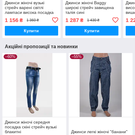
Джинси жіночі вузькі
Джинси жіночі Baggy
Джин
стрейч варені світлі
широкі стрейч завищена
висо
лампаси висока посадка
талія сині
виши
блакитні
1 156
1 287
1 2
₴
₴
1 360 ₴
1 430 ₴
Купити
Купити
Акційні пропозиції та новинки
–60%
–55%
Джинси жіночі середня
посадка скіні стрейч вузькі
блакитні
Джинси легкі жіночі "банани"