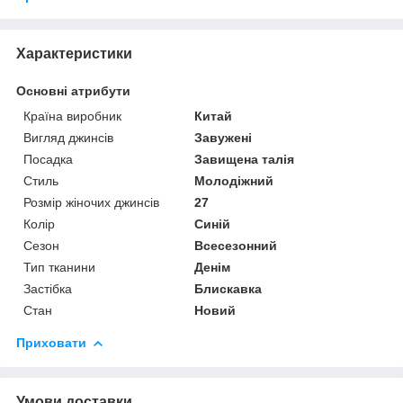
Характеристики
Основні атрибути
Країна виробник
Китай
Вигляд джинсів
Завужені
Посадка
Завищена талія
Стиль
Молодіжний
Розмір жіночих джинсів
27
Колір
Синій
Сезон
Всесезонний
Тип тканини
Денім
Застібка
Блискавка
Стан
Новий
Приховати
Умови доставки