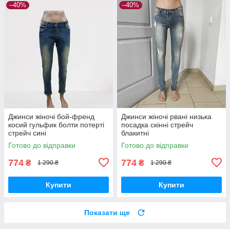
–40%
–40%
Джинси жіночі бой-френд
Джинси жіночі рвані низька
косий гульфик болти потерті
посадка скінні стрейч
стрейч сині
блакитні
Готово до відправки
Готово до відправки
774
774
₴
₴
1 290 ₴
1 290 ₴
Купити
Купити
Показати ще