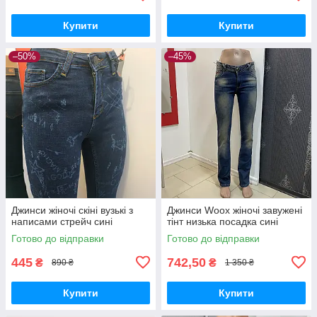
Купити
Купити
–50%
–45%
Джинси жіночі скіні вузькі з
Джинси Woox жіночі завужені
написами стрейч сині
тінт низька посадка сині
Готово до відправки
Готово до відправки
445
742,50
₴
₴
890 ₴
1 350 ₴
Купити
Купити