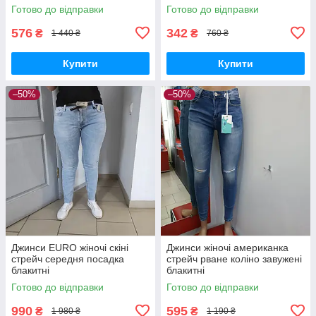
Готово до відправки
Готово до відправки
576
342
₴
₴
1 440 ₴
760 ₴
Купити
Купити
–50%
–50%
Джинси EURO жіночі скіні
Джинси жіночі американка
стрейч середня посадка
стрейч рване коліно завужені
блакитні
блакитні
Готово до відправки
Готово до відправки
990
595
₴
₴
1 980 ₴
1 190 ₴