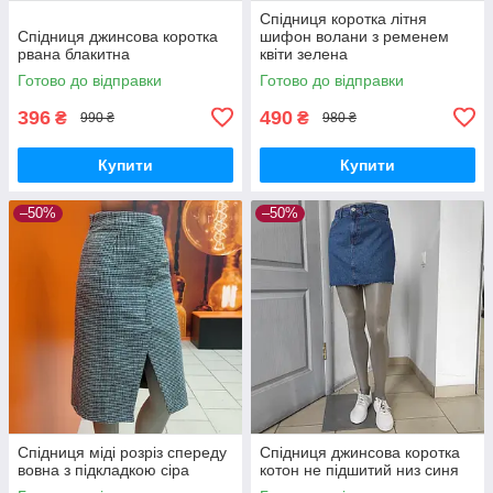
Спідниця коротка літня
Cпідниця джинсова коротка
шифон волани з ременем
рвана блакитна
квіти зелена
Готово до відправки
Готово до відправки
396
490
₴
₴
990 ₴
980 ₴
Купити
Купити
–50%
–50%
Спідниця міді розріз спереду
Спідниця джинсова коротка
вовна з підкладкою сіра
котон не підшитий низ синя