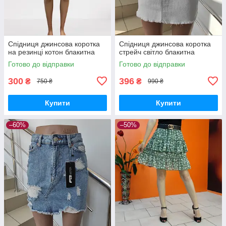
Спідниця джинсова коротка
Спідниця джинсова коротка
на резинці котон блакитна
стрейч світло блакитна
Готово до відправки
Готово до відправки
300
396
₴
₴
750 ₴
990 ₴
Купити
Купити
–60%
–50%