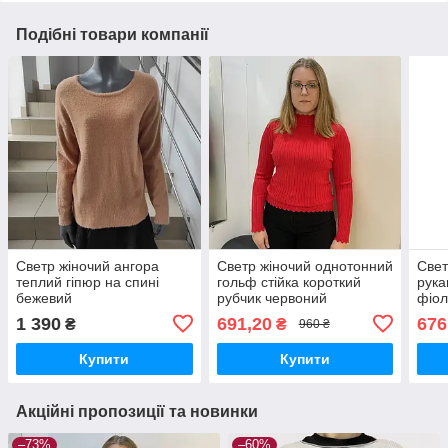
Подібні товари компанії
Светр жіночий ангора
Светр жіночий однотонний
Свет
теплий гіпюр на спині
гольф стійка короткий
рука
бежевий
рубчик червоний
фіол
1 390
691,20
676
₴
₴
960 ₴
Купити
Купити
Акційні пропозиції та новинки
–73%
–60%