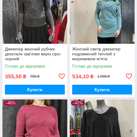
Джемпер жіночий рубчик
Жіночий светр джемпер
декольте зав'язки виріз сіро-
подовжений теплий з
чорний
мереживом м'ята
Готово до відправки
Готово до відправки
355,50
534,10
₴
₴
790 ₴
1 090 ₴
Купити
Купити
–46%
–42%