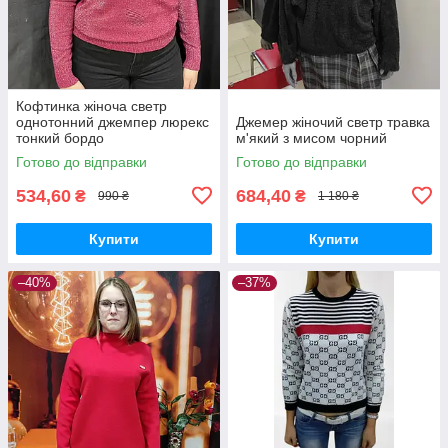
Кофтинка жіноча светр
однотонний джемпер люрекс
Джемер жіночий светр травка
тонкий бордо
м'який з мисом чорний
Готово до відправки
Готово до відправки
534,60
684,40
₴
₴
990 ₴
1 180 ₴
Купити
Купити
–40%
–37%