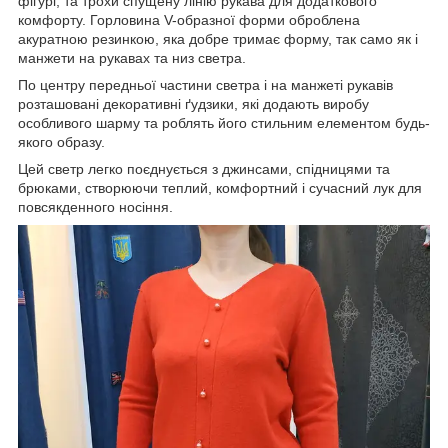
фігурі, та трохи спущену лінію рукава для додаткового
комфорту. Горловина V-образної форми оброблена
акуратною резинкою, яка добре тримає форму, так само як і
манжети на рукавах та низ светра.
По центру передньої частини светра і на манжеті рукавів
розташовані декоративні ґудзики, які додають виробу
особливого шарму та роблять його стильним елементом будь-
якого образу.
Цей светр легко поєднується з джинсами, спідницями та
брюками, створюючи теплий, комфортний і сучасний лук для
повсякденного носіння.