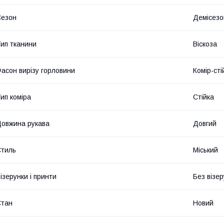
Сезон
Демісезо
ип тканини
Віскоза
асон вирізу горловини
Комір-сті
ип коміра
Стійка
овжина рукава
Довгий
тиль
Міський
ізерунки і принти
Без візер
Стан
Новий