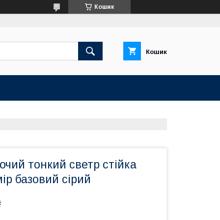
Кошик
Кошик
очий тонкий светр стійка
ір базовий сірий
₴