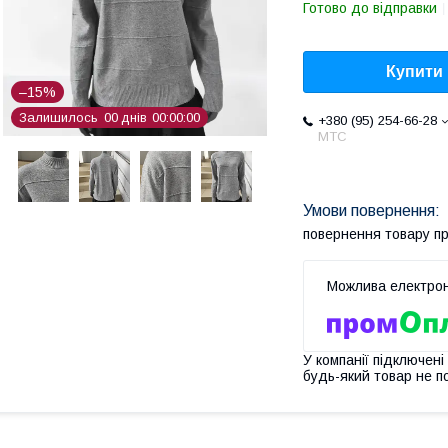
Готово до відправки
Купити
–15%
Залишилось
0
0
днів
0
0
0
0
0
0
+380 (95) 254-66-28
МТС
повернення товару п
У компанії підключені
будь-який товар не п