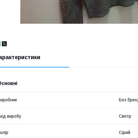
арактеристики
Основні
иробник
Без брен
ид виробу
Светр
олір
Сірий