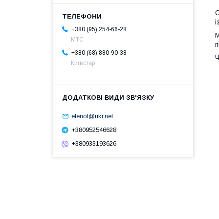
С
і
+380 (95) 254-66-28
М
МТС
п
+380 (68) 880-90-38
Ч
Київстар
elenol@ukr.net
+380952546628
+380933193626