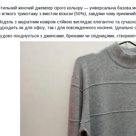
тильний жіночий джемпер сірого кольору — універсальна базова 
з м’якого трикотажу з вмістом віскози (50%), завдяки чому приємний
одель з акуратним коміром-стійкою виглядає елегантно та сучасн
ідходить як для офісу, так і для повсякденного носіння. Ідеально 
удово поєднується з джинсами, брюками чи спідницями, створюючи 