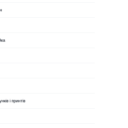
н
йка
унків і принтів