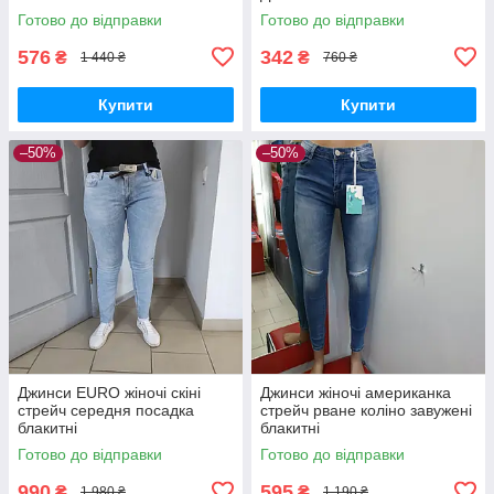
Готово до відправки
Готово до відправки
576
342
₴
₴
1 440 ₴
760 ₴
Купити
Купити
–50%
–50%
Джинси EURO жіночі скіні
Джинси жіночі американка
стрейч середня посадка
стрейч рване коліно завужені
блакитні
блакитні
Готово до відправки
Готово до відправки
990
595
₴
₴
1 980 ₴
1 190 ₴