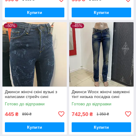
Купити
Купити
–50%
–45%
Джинси жіночі скіні вузькі з
Джинси Woox жіночі завужені
написами стрейч сині
тінт низька посадка сині
Готово до відправки
Готово до відправки
445
742,50
₴
₴
890 ₴
1 350 ₴
Купити
Купити