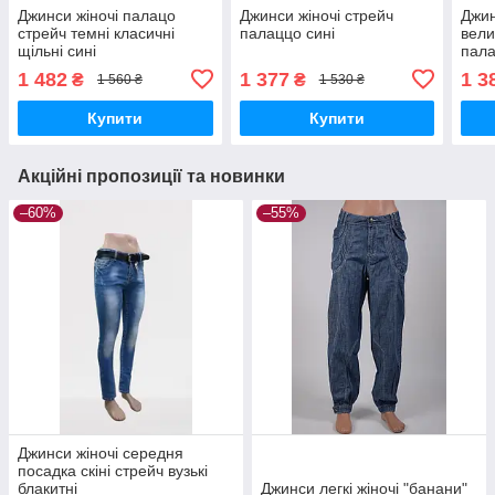
Джинси жіночі палацо
Джинси жіночі стрейч
Джин
стрейч темні класичні
палаццо сині
вели
щільні сині
пала
1 482
1 377
1 3
₴
₴
1 560 ₴
1 530 ₴
Купити
Купити
Акційні пропозиції та новинки
–60%
–55%
Джинси жіночі середня
посадка скіні стрейч вузькі
блакитні
Джинси легкі жіночі "банани"