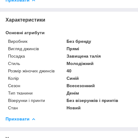
Характеристики
Основні атрибути
Виробник
Без бренду
Вигляд джинсів
Прямі
Посадка
Завищена талія
Стиль
Молодіжний
Розмір жіночих джинсів
40
Колір
Синій
Сезон
Всесезонний
Тип тканини
Денім
Візерунки і принти
Без візерунків і принтів
Стан
Новий
Приховати