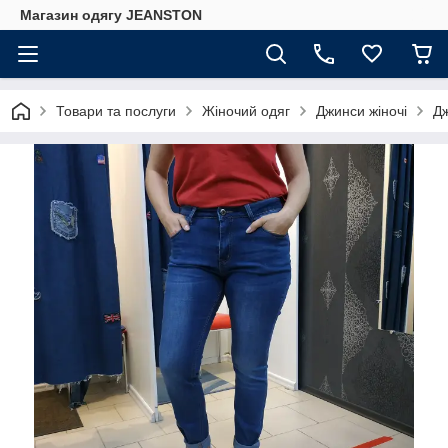
Магазин одягу JEANSTON
Товари та послуги
Жіночий одяг
Джинси жіночі
Дж