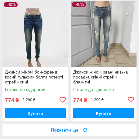
–40%
–40%
Джинси жіночі бой-френд
Джинси жіночі рвані низька
косий гульфик болти потерті
посадка скінні стрейч
стрейч сині
блакитні
Готово до відправки
Готово до відправки
774
774
₴
₴
1 290 ₴
1 290 ₴
Купити
Купити
Показати ще