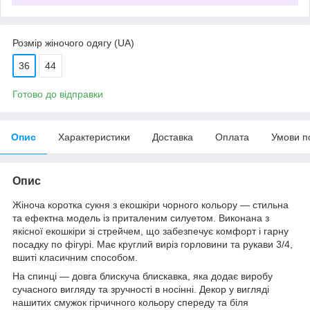
Розмір жіночого одягу (UA)
36
44
Готово до відправки
Опис
Характеристики
Доставка
Оплата
Умови п
Опис
Жіноча коротка сукня з екошкіри чорного кольору — стильна
та ефектна модель із приталеним силуетом. Виконана з
якісної екошкіри зі стрейчем, що забезпечує комфорт і гарну
посадку по фігурі. Має круглий виріз горловини та рукави 3/4,
вшиті класичним способом.
На спинці — довга блискуча блискавка, яка додає виробу
сучасного вигляду та зручності в носінні. Декор у вигляді
нашитих смужок гірчичного кольору спереду та біля