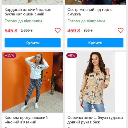
Кардиган жіночий пальто
Светр жіночий під горло
букле капюшон синій
смужка
Готово до відправки
Готово до відправки
545
459
₴
₴
1 090 ₴
850 ₴
Купити
Купити
–35%
–8%
Костюм прогулянковий
Сорочка жіноча блуза гудзики
жіночий в'язаний
довгий рукав беж