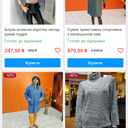
Блуза атласна коротка ліхтар
Сукня трикотажна спортивна
рукав пудра
з капюшоном хакі
Готово до відправки
Готово до відправки
247,50
670,50
₴
₴
550 ₴
1 490 ₴
Купити
Купити
–50%
–46%