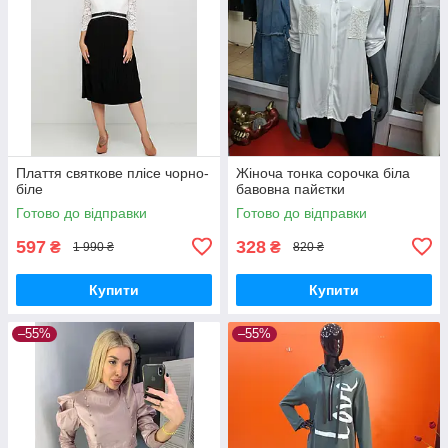
Плаття святкове плісе чорно-
Жіноча тонка сорочка біла
біле
бавовна пайєтки
Готово до відправки
Готово до відправки
597
328
₴
₴
1 990 ₴
820 ₴
Купити
Купити
–55%
–55%