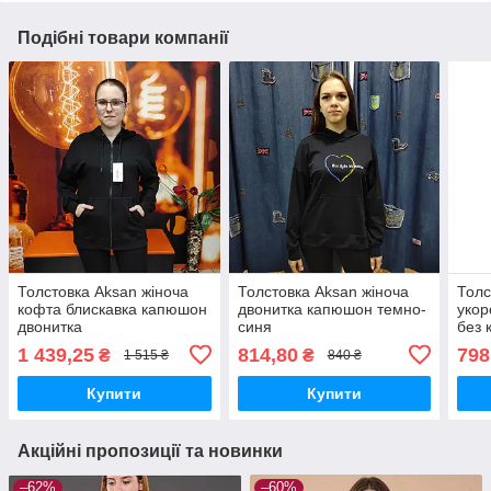
Подібні товари компанії
Толстовка Aksan жіноча
Толстовка Aksan жіноча
Толс
кофта блискавка капюшон
двонитка капюшон темно-
укор
двонитка
синя
без 
1 439,25
814,80
798
₴
₴
1 515 ₴
840 ₴
Купити
Купити
Акційні пропозиції та новинки
–62%
–60%