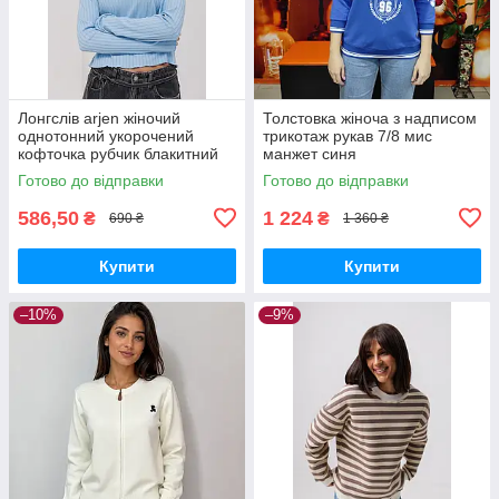
Лонгслів arjen жіночий
Толстовка жіноча з надписом
однотонний укорочений
трикотаж рукав 7/8 мис
кофточка рубчик блакитний
манжет синя
Готово до відправки
Готово до відправки
586,50
1 224
₴
₴
690 ₴
1 360 ₴
Купити
Купити
–10%
–9%