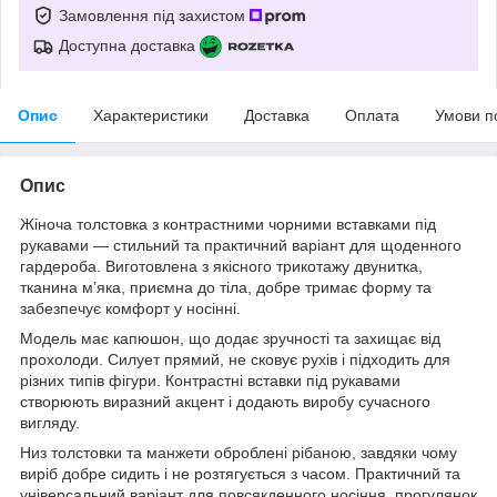
Замовлення під захистом
Доступна доставка
Опис
Характеристики
Доставка
Оплата
Умови п
Опис
Жіноча толстовка з контрастними чорними вставками під
рукавами — стильний та практичний варіант для щоденного
гардероба. Виготовлена з якісного трикотажу двунитка,
тканина м’яка, приємна до тіла, добре тримає форму та
забезпечує комфорт у носінні.
Модель має капюшон, що додає зручності та захищає від
прохолоди. Силует прямий, не сковує рухів і підходить для
різних типів фігури. Контрастні вставки під рукавами
створюють виразний акцент і додають виробу сучасного
вигляду.
Низ толстовки та манжети оброблені рібаною, завдяки чому
виріб добре сидить і не розтягується з часом. Практичний та
універсальний варіант для повсякденного носіння, прогулянок