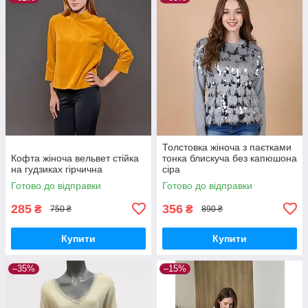
Толстовка жіноча з паєтками
Кофта жіноча вельвет стійка
тонка блискуча без капюшона
на гудзиках гірчична
сіра
Готово до відправки
Готово до відправки
285
356
₴
₴
750 ₴
890 ₴
Купити
Купити
–35%
–15%