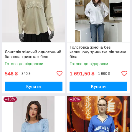
Толстовка жіноча без
Лонгслів жіночий однотонний
капюшону тринитка пів замка
бавовна трикотаж беж
біла
Готово до відправки
Готово до відправки
546
1 691,50
₴
₴
840 ₴
1 990 ₴
Купити
Купити
–15%
–10%