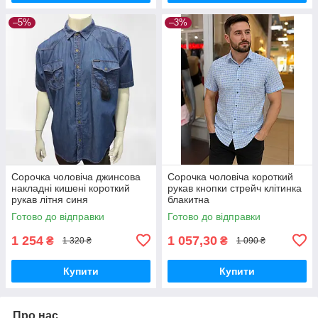
–5%
–3%
Сорочка чоловіча джинсова
Сорочка чоловіча короткий
накладні кишені короткий
рукав кнопки стрейч клітинка
рукав літня синя
блакитна
Готово до відправки
Готово до відправки
1 254
1 057,30
₴
₴
1 320 ₴
1 090 ₴
Купити
Купити
Про нас