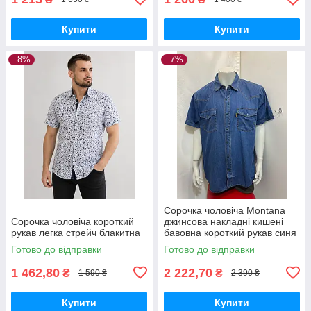
Купити
Купити
–8%
–7%
Сорочка чоловіча Montana
Сорочка чоловіча короткий
джинсова накладні кишені
рукав легка стрейч блакитна
бавовна короткий рукав синя
Готово до відправки
Готово до відправки
1 462,80
2 222,70
₴
₴
1 590 ₴
2 390 ₴
Купити
Купити