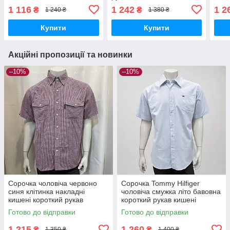
син
1 116
1 242
1 2
₴
₴
1 240 ₴
1 380 ₴
Купити
Купити
Акційні пропозиції та новинки
–10%
–10%
Сорочка чоловіча червоно
Сорочка Tommy Hilfiger
синя клітинка накладні
чоловіча смужка літо бавовна
кишені короткий рукав
короткий рукав кишені
кольорова
блакитна
Готово до відправки
Готово до відправки
1 215
1 260
₴
₴
1 350 ₴
1 400 ₴