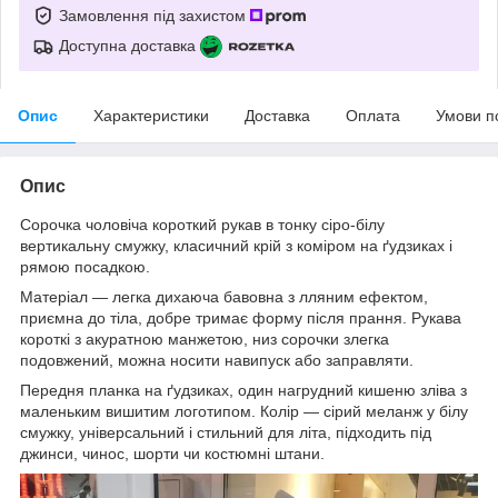
Замовлення під захистом
Доступна доставка
Опис
Характеристики
Доставка
Оплата
Умови п
Опис
Сорочка чоловіча короткий рукав в тонку сіро-білу
вертикальну смужку, класичний крій з коміром на ґудзиках і
рямою посадкою.
Матеріал — легка дихаюча бавовна з лляним ефектом,
приємна до тіла, добре тримає форму після прання. Рукава
короткі з акуратною манжетою, низ сорочки злегка
подовжений, можна носити навипуск або заправляти.
Передня планка на ґудзиках, один нагрудний кишеню зліва з
маленьким вишитим логотипом. Колір — сірий меланж у білу
смужку, універсальний і стильний для літа, підходить під
джинси, чинос, шорти чи костюмні штани.