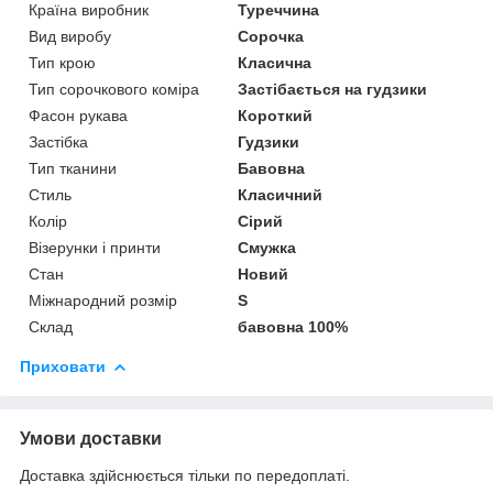
Країна виробник
Туреччина
Вид виробу
Сорочка
Тип крою
Класична
Тип сорочкового коміра
Застібається на гудзики
Фасон рукава
Короткий
Застібка
Гудзики
Тип тканини
Бавовна
Стиль
Класичний
Колір
Сірий
Візерунки і принти
Смужка
Стан
Новий
Міжнародний розмір
S
Склад
бавовна 100%
Приховати
Умови доставки
Доставка здійснюється тільки по передоплаті.