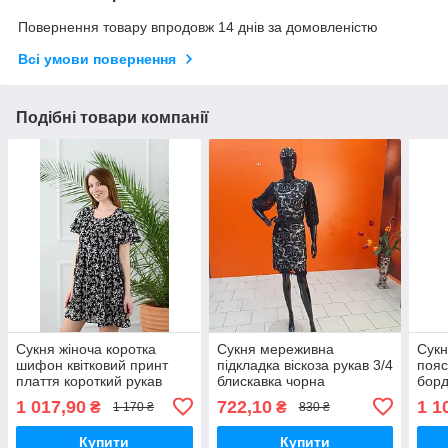
Повернення товару впродовж 14 днів за домовленістю
Всі умови повернення
Подібні товари компанії
Сукня жіноча коротка
Сукня мереживна
Сукн
шифон квітковий принт
підкладка віскоза рукав 3/4
пояс
плаття короткий рукав
блискавка чорна
бор
чорна
1 017,90
722,10
1 1
₴
₴
1 170 ₴
830 ₴
Купити
Купити