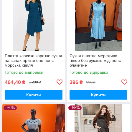
Плаття класика коротке сукня
Сукня ошатна мереживо
на запах приталене пояс
гіпюр без рукавів міді пояс
морська хвиля
блакитне
Готово до відправки
Готово до відправки
464,40
396
₴
₴
1 290 ₴
990 ₴
Купити
Купити
–60%
–55%