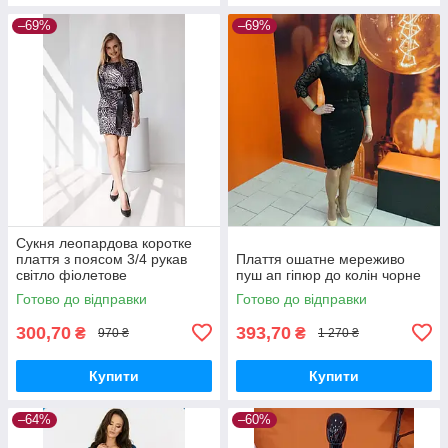
–69%
–69%
Сукня леопардова коротке
плаття з поясом 3/4 рукав
Плаття ошатне мереживо
світло фіолетове
пуш ап гіпюр до колін чорне
Готово до відправки
Готово до відправки
300,70
393,70
₴
₴
970 ₴
1 270 ₴
Купити
Купити
–64%
–60%