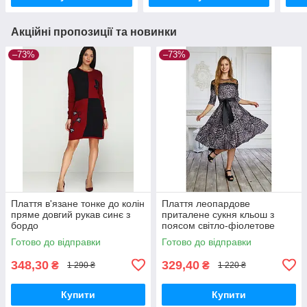
Акційні пропозиції та новинки
–73%
–73%
Плаття в'язане тонке до колін
Плаття леопардове
пряме довгий рукав синє з
приталене сукня кльош з
бордо
поясом світло-фіолетове
Готово до відправки
Готово до відправки
348,30
329,40
₴
₴
1 290 ₴
1 220 ₴
Купити
Купити