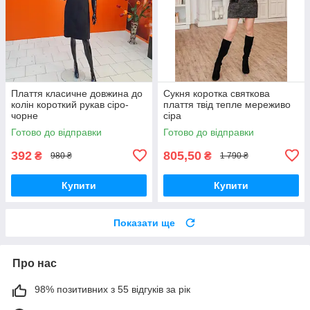
Плаття класичне довжина до
Сукня коротка святкова
колін короткий рукав сіро-
плаття твід тепле мереживо
чорне
сіра
Готово до відправки
Готово до відправки
392
805,50
₴
₴
980 ₴
1 790 ₴
Купити
Купити
Показати ще
Про нас
98% позитивних з 55 відгуків за рік