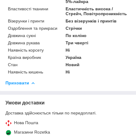
5%-лайкра
Властивості тканини
Еластичність висока /
Стрейч, Повітропроникність
Візерунки і принти
Без візерунків і принтів
Оздоблення та прикраси
Стрічки
Довжина сукні
По коліно
Довжина рукава
Три чверті
Наявність корсету
Ні
Країна виробник
Україна
Стан
Новий
Наявність кишень
Ні
Приховати
Умови доставки
Доставка здійснюється тільки по передоплаті.
Нова Пошта
Магазини Rozetka