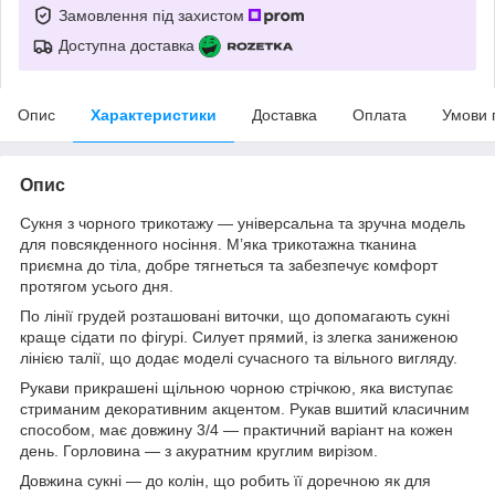
Замовлення під захистом
Доступна доставка
Опис
Характеристики
Доставка
Оплата
Умови 
Опис
Сукня з чорного трикотажу — універсальна та зручна модель
для повсякденного носіння. М’яка трикотажна тканина
приємна до тіла, добре тягнеться та забезпечує комфорт
протягом усього дня.
По лінії грудей розташовані виточки, що допомагають сукні
краще сідати по фігурі. Силует прямий, із злегка заниженою
лінією талії, що додає моделі сучасного та вільного вигляду.
Рукави прикрашені щільною чорною стрічкою, яка виступає
стриманим декоративним акцентом. Рукав вшитий класичним
способом, має довжину 3/4 — практичний варіант на кожен
день. Горловина — з акуратним круглим вирізом.
Довжина сукні — до колін, що робить її доречною як для