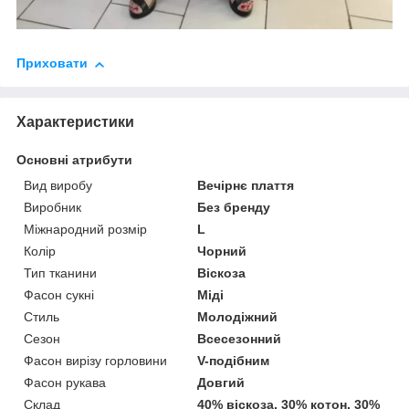
Приховати
Характеристики
Основні атрибути
Вид виробу
Вечірнє плаття
Виробник
Без бренду
Міжнародний розмір
L
Колір
Чорний
Тип тканини
Віскоза
Фасон сукні
Міді
Стиль
Молодіжний
Сезон
Всесезонний
Фасон вирізу горловини
V-подібним
Фасон рукава
Довгий
Склад
40% віскоза, 30% котон, 30%