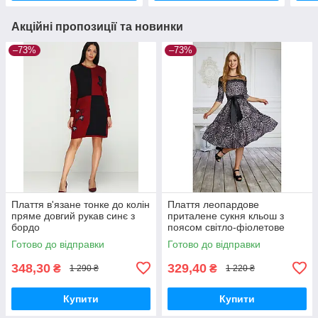
Акційні пропозиції та новинки
–73%
–73%
Плаття в'язане тонке до колін
Плаття леопардове
пряме довгий рукав синє з
приталене сукня кльош з
бордо
поясом світло-фіолетове
Готово до відправки
Готово до відправки
348,30
329,40
₴
₴
1 290 ₴
1 220 ₴
Купити
Купити