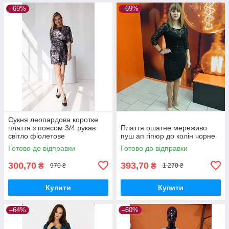
–69%
–69%
Сукня леопардова коротке
плаття з поясом 3/4 рукав
Плаття ошатне мереживо
світло фіолетове
пуш ап гіпюр до колін чорне
Готово до відправки
Готово до відправки
300,70
393,70
₴
₴
970 ₴
1 270 ₴
Купити
Купити
–64%
–60%