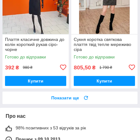
Плаття класичне довжина до
Сукня коротка святкова
колін короткий рукав сіро-
плаття твід тепле мереживо
чорне
сіра
Готово до відправки
Готово до відправки
392
805,50
₴
₴
980 ₴
1 790 ₴
Купити
Купити
Показати ще
Про нас
98% позитивних з 53 відгуків за рік
Працює з 09.10.2013