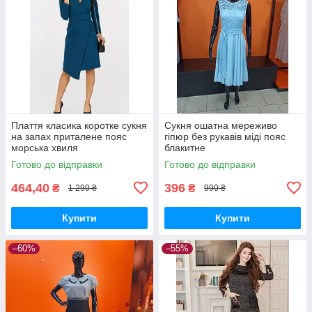
Плаття класика коротке сукня
Сукня ошатна мереживо
на запах приталене пояс
гіпюр без рукавів міді пояс
морська хвиля
блакитне
Готово до відправки
Готово до відправки
464,40
396
₴
₴
1 290 ₴
990 ₴
Купити
Купити
–60%
–55%