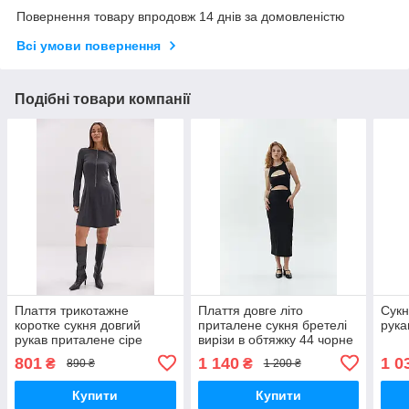
Повернення товару впродовж 14 днів за домовленістю
Всі умови повернення
Подібні товари компанії
Плаття трикотажне
Плаття довге літо
Сукн
коротке сукня довгий
приталене сукня бретелі
рука
рукав приталене сіре
вирізи в обтяжку 44 чорне
801
1 140
1 0
₴
₴
890 ₴
1 200 ₴
Купити
Купити