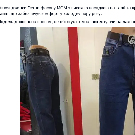
іночі джинси Derun фасону MOM з високою посадкою на талії та пр
айці, що забезпечує комфорт у холодну пору року.
одель доповнена поясом, не обтягує стегна, акцентуючи на лаконіч