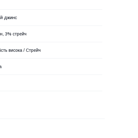
ий джинс
н, 3% стрейч
ість висока / Стрейч
а