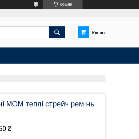
Кошик
Кошик
чі МОМ теплі стрейч ремінь
50 ₴