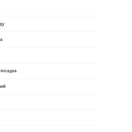
ду
на
 посадка
ний