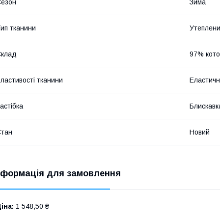
Сезон
Зима
ип тканини
Утеплен
Склад
97% кото
ластивості тканини
Еластичн
астібка
Блискавк
Стан
Новий
нформація для замовлення
іна:
1 548,50 ₴