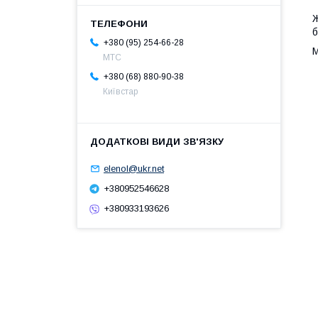
Ж
б
+380 (95) 254-66-28
М
МТС
+380 (68) 880-90-38
Київстар
elenol@ukr.net
+380952546628
+380933193626