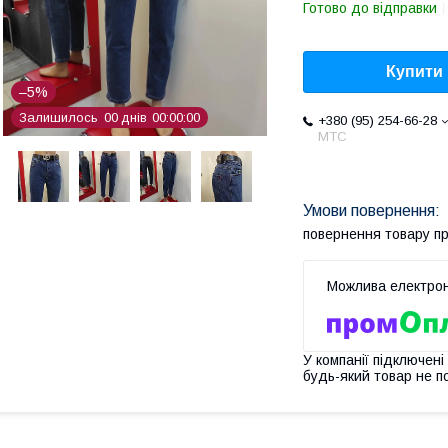
Готово до відправки
Купити
–5%
Залишилось
0
0
днів
0
0
0
0
0
0
+380 (95) 254-66-28
МТС
повернення товару п
У компанії підключені
будь-який товар не п