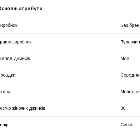
Основні атрибути
иробник
Без брен
раїна виробник
Туреччи
игляд джинсів
Мом
Посадка
Середня
тиль
Молодіж
озмір жіночих джинсів
30
олір
Синій