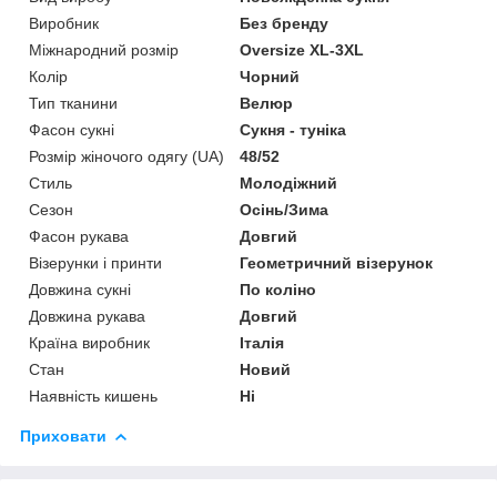
Виробник
Без бренду
Міжнародний розмір
Oversize XL-3XL
Колір
Чорний
Тип тканини
Велюр
Фасон сукні
Сукня - туніка
Розмір жіночого одягу (UA)
48/52
Стиль
Молодіжний
Сезон
Осінь/Зима
Фасон рукава
Довгий
Візерунки і принти
Геометричний візерунок
Довжина сукні
По коліно
Довжина рукава
Довгий
Країна виробник
Італія
Стан
Новий
Наявність кишень
Ні
Приховати