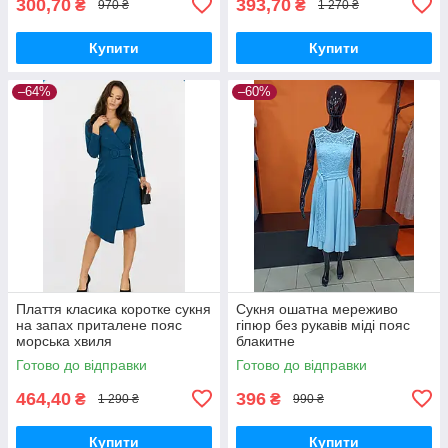
300,70
393,70
₴
₴
970 ₴
1 270 ₴
Купити
Купити
–64%
–60%
Плаття класика коротке сукня
Сукня ошатна мереживо
на запах приталене пояс
гіпюр без рукавів міді пояс
морська хвиля
блакитне
Готово до відправки
Готово до відправки
464,40
396
₴
₴
1 290 ₴
990 ₴
Купити
Купити