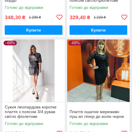
бордо
поясом світло-фіолетове
Готово до відправки
Готово до відправки
348,30
329,40
₴
₴
1 290 ₴
1 220 ₴
Купити
Купити
–69%
–69%
Сукня леопардова коротке
плаття з поясом 3/4 рукав
Плаття ошатне мереживо
світло фіолетове
пуш ап гіпюр до колін чорне
Готово до відправки
Готово до відправки