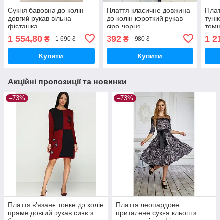
Сукня бавовна до колін
Плаття класичне довжина
Плат
довгий рукав вільна
до колін короткий рукав
туні
фісташка
сіро-чорне
темн
1 554,80
392
1 2
₴
₴
1 690 ₴
980 ₴
Купити
Купити
Акційні пропозиції та новинки
–73%
–73%
Плаття в'язане тонке до колін
Плаття леопардове
пряме довгий рукав синє з
приталене сукня кльош з