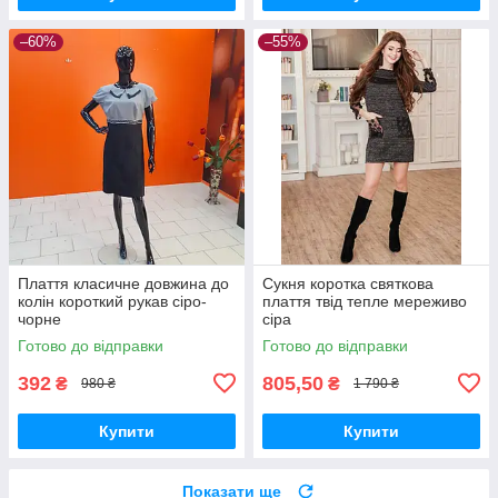
–60%
–55%
Плаття класичне довжина до
Сукня коротка святкова
колін короткий рукав сіро-
плаття твід тепле мереживо
чорне
сіра
Готово до відправки
Готово до відправки
392
805,50
₴
₴
980 ₴
1 790 ₴
Купити
Купити
Показати ще