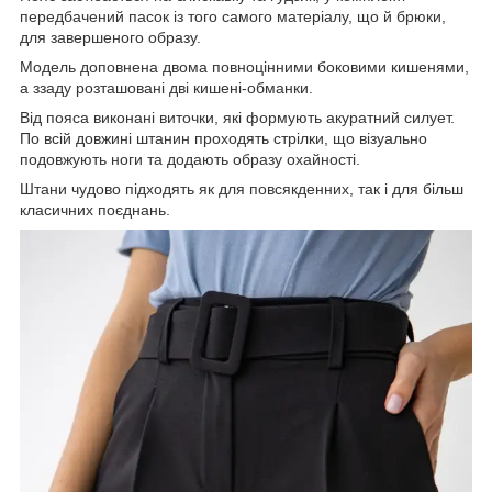
передбачений пасок із того самого матеріалу, що й брюки,
для завершеного образу.
Модель доповнена двома повноцінними боковими кишенями,
а ззаду розташовані дві кишені-обманки.
Від пояса виконані виточки, які формують акуратний силует.
По всій довжині штанин проходять стрілки, що візуально
подовжують ноги та додають образу охайності.
Штани чудово підходять як для повсякденних, так і для більш
класичних поєднань.