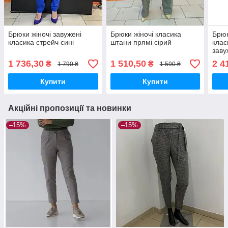
Брюки жіночі завужені
Брюки жіночі класика
Брюк
класика стрейч сині
штани прямі сірий
клас
заву
1 736,30
1 510,50
2 4
₴
₴
1 790 ₴
1 590 ₴
Купити
Купити
Акційні пропозиції та новинки
–15%
–15%