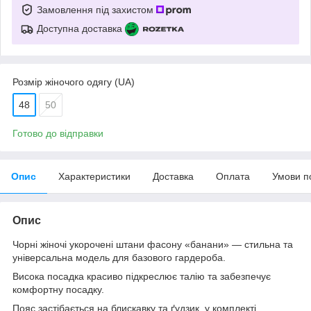
Замовлення під захистом
Доступна доставка
Розмір жіночого одягу (UA)
48
50
Готово до відправки
Опис
Характеристики
Доставка
Оплата
Умови п
Опис
Чорні жіночі укорочені штани фасону «банани» — стильна та
універсальна модель для базового гардероба.
Висока посадка красиво підкреслює талію та забезпечує
комфортну посадку.
Пояс застібається на блискавку та ґудзик, у комплекті