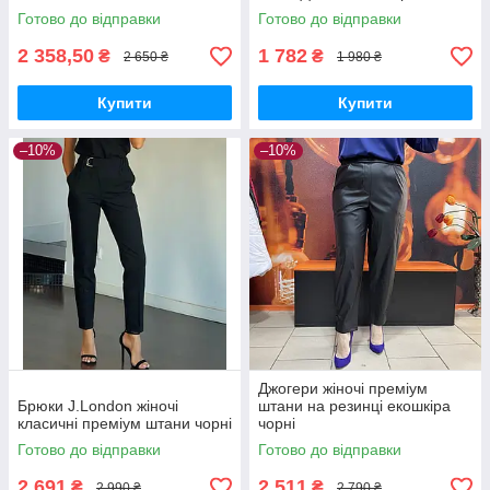
Готово до відправки
Готово до відправки
2 358,50
1 782
₴
₴
2 650 ₴
1 980 ₴
Купити
Купити
–10%
–10%
Джогери жіночі преміум
Брюки J.London жіночі
штани на резинці екошкіра
класичні преміум штани чорні
чорні
Готово до відправки
Готово до відправки
2 691
2 511
₴
₴
2 990 ₴
2 790 ₴