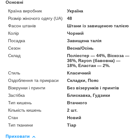
Основні
Країна виробник
Україна
Розмір жіночого одягу (UA)
48
Фасон штанів
Штани із завищеною талією
Колір
Чорний
Посадка
Завищена талія
Сезон
Весна/Осінь
Склад
Поліестер — 44%, Віскоза —
36%, Rayon (бавовна) —
18%, Еластан — 2%.
Стиль
Класичний
Оздоблення та прикраси
Складки, Пояс
Візерунки і принти
Без візерунків і принтів
Застібка
Блискавка, Гудзики
Тип кишень
Втачного
Кількість кишень
2 шт.
Стан
Новий
Тип тканини
Тіар
Приховати