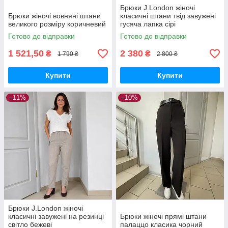
Брюки J.London жіночі
Брюки жіночі вовняні штани
класичні штани твід завужені
великого розміру коричневий
гусяча лапка сірі
Готово до відправки
Готово до відправки
1 521,50
2 380
₴
₴
1 790 ₴
2 800 ₴
Купити
Купити
–11%
–10%
Брюки J.London жіночі
класичні завужені на резинці
Брюки жіночі прямі штани
світло бежеві
палаццо класика чорний