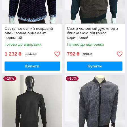
Светр чоловічий яскравий
Светр чоловічий джемпер з
олені вовна орнамент
блискавкою під горло
червоний
коричневий
Готово до відправки
Готово до відправки
1 232
792
₴
₴
1 540 ₴
990 ₴
Купити
Купити
–19%
–15%