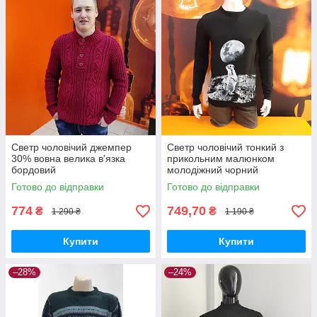
Светр чоловічий джемпер
Светр чоловічий тонкий з
30% вовна велика в'язка
прикольним малюнком
бордовий
молодіжний чорний
Готово до відправки
Готово до відправки
774
749,70
₴
₴
1 290 ₴
1 190 ₴
Купити
Купити
–28%
–24%