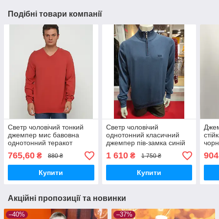
Подібні товари компанії
Светр чоловічий тонкий
Светр чоловічий
Джем
джемпер мис бавовна
однотонний класичний
стій
однотонний теракот
джемпер пів-замка синій
чор
765,60
1 610
904
₴
₴
880 ₴
1 750 ₴
Купити
Купити
Акційні пропозиції та новинки
–40%
–37%