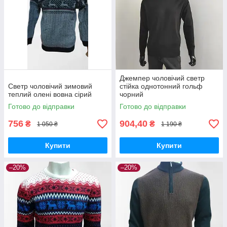
Джемпер чоловічий светр
Светр чоловічий зимовий
стійка однотонний гольф
теплий олені вовна сірий
чорний
Готово до відправки
Готово до відправки
756
904,40
₴
₴
1 050 ₴
1 190 ₴
Купити
Купити
–20%
–20%