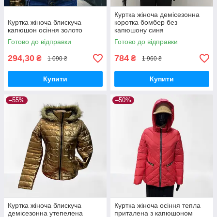
Куртка жіноча демісезонна
Куртка жіноча блискуча
коротка бомбер без
капюшон осіння золото
капюшону синя
Готово до відправки
Готово до відправки
294,30
784
₴
₴
1 090 ₴
1 960 ₴
Купити
Купити
–55%
–50%
Куртка жіноча блискуча
Куртка жіноча осіння тепла
демісезонна утепелена
приталена з капюшоном