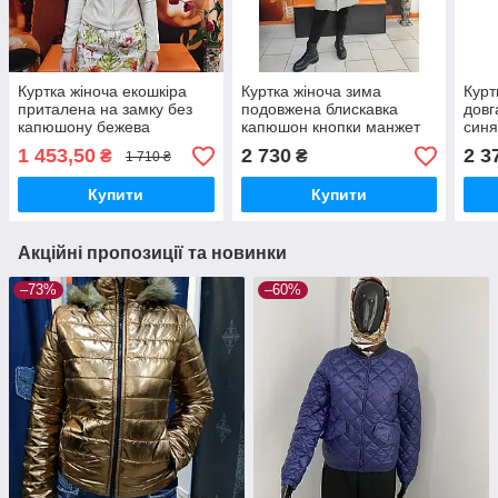
Куртка жіноча екошкіра
Куртка жіноча зима
Курт
приталена на замку без
подовжена блискавка
довг
капюшону бежева
капюшон кнопки манжет
син
беж
1 453,50
2 730
2 3
₴
₴
1 710 ₴
Купити
Купити
Акційні пропозиції та новинки
–73%
–60%