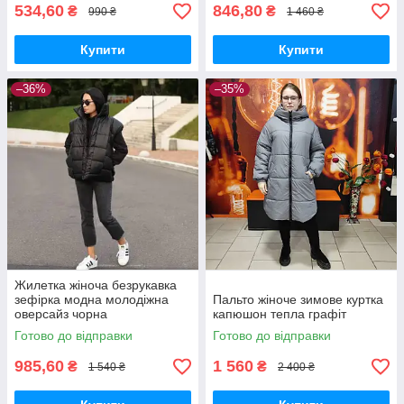
534,60
846,80
₴
₴
990 ₴
1 460 ₴
Купити
Купити
–36%
–35%
Жилетка жіноча безрукавка
зефірка модна молодіжна
Пальто жіноче зимове куртка
оверсайз чорна
капюшон тепла графіт
Готово до відправки
Готово до відправки
985,60
1 560
₴
₴
1 540 ₴
2 400 ₴