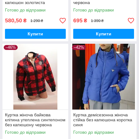
капюшон золотиста
червона
Готово до відправки
Готово до відправки
580,50
695
₴
₴
1 290 ₴
1 390 ₴
Купити
Купити
–46%
–42%
Куртка жіноча байкова
Куртка демісезонна жіноча
клітина утеплена синтепоном
стійка без капюшона коротка
без капюшону червона
синя
Готово до відправки
Готово до відправки