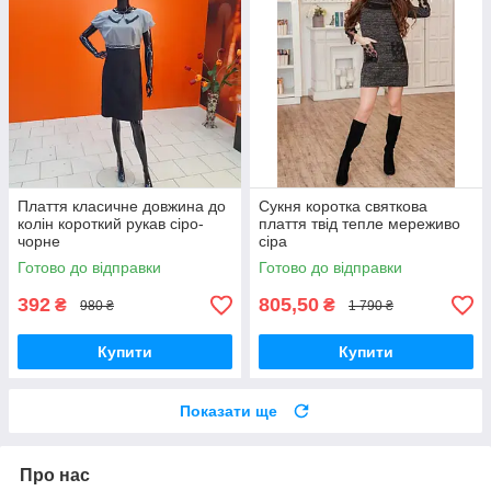
Плаття класичне довжина до
Сукня коротка святкова
колін короткий рукав сіро-
плаття твід тепле мереживо
чорне
сіра
Готово до відправки
Готово до відправки
392
805,50
₴
₴
980 ₴
1 790 ₴
Купити
Купити
Показати ще
Про нас