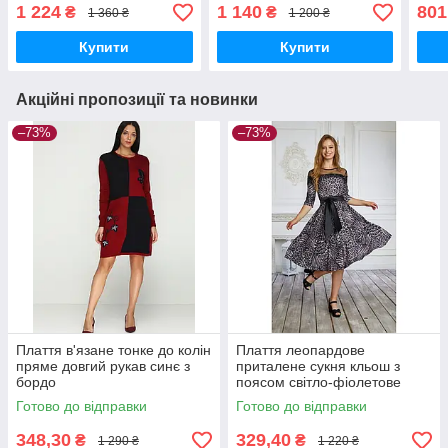
1 224
1 140
801
₴
₴
1 360 ₴
1 200 ₴
Купити
Купити
Акційні пропозиції та новинки
–73%
–73%
Плаття в'язане тонке до колін
Плаття леопардове
пряме довгий рукав синє з
приталене сукня кльош з
бордо
поясом світло-фіолетове
Готово до відправки
Готово до відправки
348,30
329,40
₴
₴
1 290 ₴
1 220 ₴