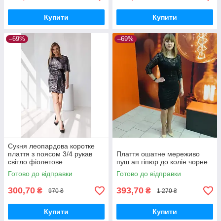
Купити
Купити
–69%
–69%
Сукня леопардова коротке
плаття з поясом 3/4 рукав
Плаття ошатне мереживо
світло фіолетове
пуш ап гіпюр до колін чорне
Готово до відправки
Готово до відправки
300,70
393,70
₴
₴
970 ₴
1 270 ₴
Купити
Купити