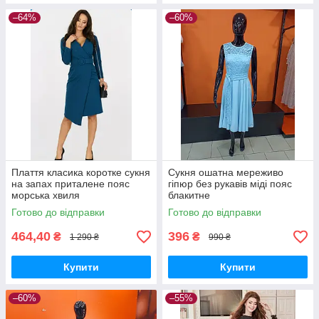
–64%
–60%
Плаття класика коротке сукня
Сукня ошатна мереживо
на запах приталене пояс
гіпюр без рукавів міді пояс
морська хвиля
блакитне
Готово до відправки
Готово до відправки
464,40
396
₴
₴
1 290 ₴
990 ₴
Купити
Купити
–60%
–55%