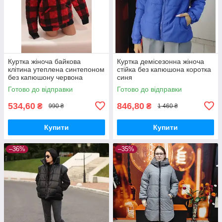
Куртка жіноча байкова
Куртка демісезонна жіноча
клітина утеплена синтепоном
стійка без капюшона коротка
без капюшону червона
синя
Готово до відправки
Готово до відправки
534,60
846,80
₴
₴
990 ₴
1 460 ₴
Купити
Купити
–36%
–35%