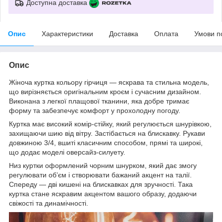
Доступна доставка
Опис
Характеристики
Доставка
Оплата
Умови п
Опис
Жіноча куртка кольору гірчиця — яскрава та стильна модель,
що вирізняється оригінальним кроєм і сучасним дизайном.
Виконана з легкої плащової тканини, яка добре тримає
форму та забезпечує комфорт у прохолодну погоду.
Куртка має високий комір-стійку, який регулюється шнурівкою,
захищаючи шию від вітру. Застібається на блискавку. Рукави
довжиною 3/4, вшиті класичним способом, прямі та широкі,
що додає моделі оверсайз-силуету.
Низ куртки оформлений чорним шнурком, який дає змогу
регулювати об’єм і створювати бажаний акцент на талії.
Спереду — дві кишені на блискавках для зручності. Така
куртка стане яскравим акцентом вашого образу, додаючи
свіжості та динамічності.