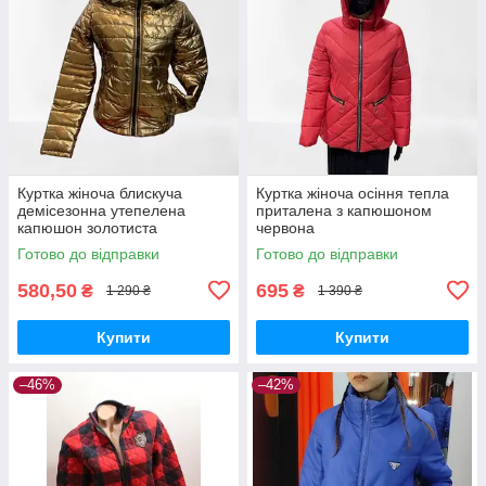
Куртка жіноча блискуча
Куртка жіноча осіння тепла
демісезонна утепелена
приталена з капюшоном
капюшон золотиста
червона
Готово до відправки
Готово до відправки
580,50
695
₴
₴
1 290 ₴
1 390 ₴
Купити
Купити
–46%
–42%