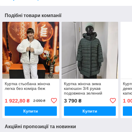
Подібні товари компанії
Куртка стьобана жіноча
Куртка жіноча зима
Курт
легка без коміра беж
капюшон 3/4 рукав
демі
подовжена зелений
кап
1 922,80
3 790
1 0
₴
₴
2 090 ₴
Купити
Купити
Акційні пропозиції та новинки