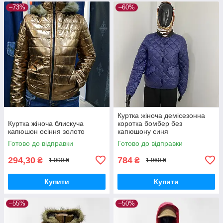
–73%
–60%
Куртка жіноча демісезонна
Куртка жіноча блискуча
коротка бомбер без
капюшон осіння золото
капюшону синя
Готово до відправки
Готово до відправки
294,30
784
₴
₴
1 090 ₴
1 960 ₴
Купити
Купити
–55%
–50%