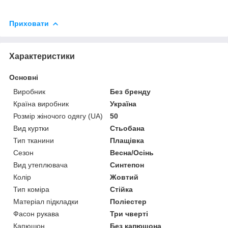
Приховати
Характеристики
Основні
Виробник
Без бренду
Країна виробник
Україна
Розмір жіночого одягу (UA)
50
Вид куртки
Стьобана
Тип тканини
Плащівка
Сезон
Весна/Осінь
Вид утеплювача
Синтепон
Колір
Жовтий
Тип коміра
Стійка
Матеріал підкладки
Поліестер
Фасон рукава
Три чверті
Капюшон
Без капюшона