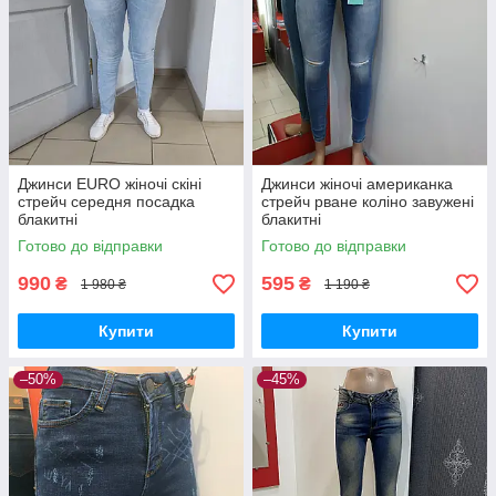
Джинси EURO жіночі скіні
Джинси жіночі американка
стрейч середня посадка
стрейч рване коліно завужені
блакитні
блакитні
Готово до відправки
Готово до відправки
990
595
₴
₴
1 980 ₴
1 190 ₴
Купити
Купити
–50%
–45%