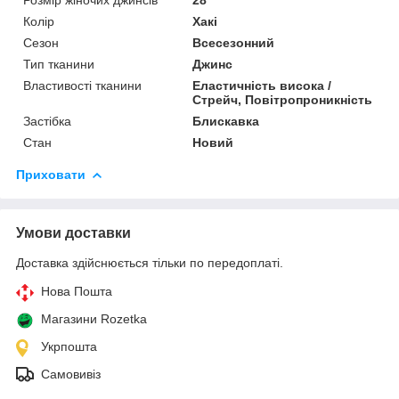
Розмір жіночих джинсів
28
Колір
Хакі
Сезон
Всесезонний
Тип тканини
Джинс
Властивості тканини
Еластичність висока /
Стрейч, Повітропроникність
Застібка
Блискавка
Стан
Новий
Приховати
Умови доставки
Доставка здійснюється тільки по передоплаті.
Нова Пошта
Магазини Rozetka
Укрпошта
Самовивіз