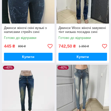
Джинси жіночі скіні вузькі з
Джинси Woox жіночі завужені
написами стрейч сині
тінт низька посадка сині
Готово до відправки
Готово до відправки
445
742,50
₴
₴
890 ₴
1 350 ₴
Купити
Купити
–40%
–40%