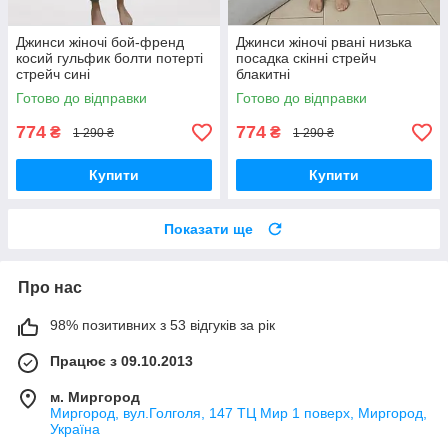
Джинси жіночі бой-френд
Джинси жіночі рвані низька
косий гульфик болти потерті
посадка скінні стрейч
стрейч сині
блакитні
Готово до відправки
Готово до відправки
774
774
₴
₴
1 290 ₴
1 290 ₴
Купити
Купити
Показати ще
Про нас
98% позитивних з 53 відгуків за рік
Працює з 09.10.2013
м. Миргород
Миргород, вул.Голголя, 147 ТЦ Мир 1 поверх, Миргород,
Україна