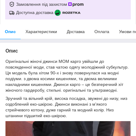
Замовлення під захистом
Доступна доставка
Опис
Характеристики
Доставка
Оплата
Умови п
Опис
Оригінальні жіночі джинси МОМ карго увійшли до
повсякденної моди, став чатою одягу молодіжний субкультур.
Ця модель була хітом 90-х і знову повернулася на модні
подіуми. з двома косими кишенями, та двома великими
накладними кишенями. Джинси карго – це безперечний хіт
жіночого гардеробу, стильні. оригінальні та ультрамодні.
Зручний та вільний крій, висока посадка, звужені до низу, низ
оздоблений еко-шкірою. Джинси виконані з м'якого
стрейчевого котону, дуже гарний та модний колір. Низ
штанини підшитий еко-шкірою.