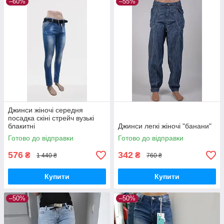
–60%
–55%
Джинси жіночі середня
посадка скіні стрейч вузькі
блакитні
Джинси легкі жіночі "банани"
Готово до відправки
Готово до відправки
576
342
₴
₴
1 440 ₴
760 ₴
Купити
Купити
–50%
–50%