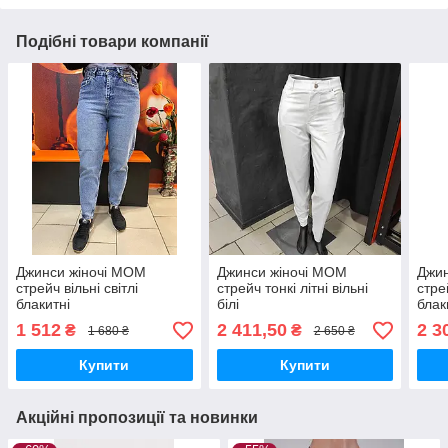
Подібні товари компанії
Джинси жіночі МОМ
Джинси жіночі МОМ
Джин
стрейч вільні світлі
стрейч тонкі літні вільні
стре
блакитні
білі
блак
1 512
2 411,50
2 3
₴
₴
1 680 ₴
2 650 ₴
Купити
Купити
Акційні пропозиції та новинки