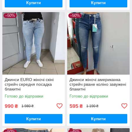
Купити
Купити
–50%
–50%
Джинси EURO жіночі скіні
Джинси жіночі американка
стрейч середня посадка
стрейч рване коліно завужені
блакитні
блакитні
Готово до відправки
Готово до відправки
990
595
₴
₴
1 980 ₴
1 190 ₴
Купити
Купити
–50%
–45%