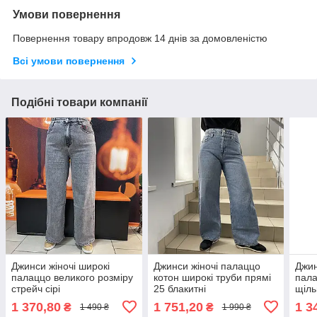
Умови повернення
Повернення товару впродовж 14 днів за домовленістю
Всі умови повернення
Подібні товари компанії
Джинси жіночі широкі
Джинси жіночі палаццо
Джин
палаццо великого розміру
котон широкі труби прямі
пала
стрейч сірі
25 блакитні
щільн
1 370,80
1 751,20
1 3
₴
₴
1 490 ₴
1 990 ₴