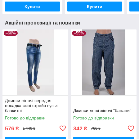
Купити
Купити
Акційні пропозиції та новинки
–60%
–55%
Джинси жіночі середня
посадка скіні стрейч вузькі
блакитні
Джинси легкі жіночі "банани"
Готово до відправки
Готово до відправки
576
342
₴
₴
1 440 ₴
760 ₴