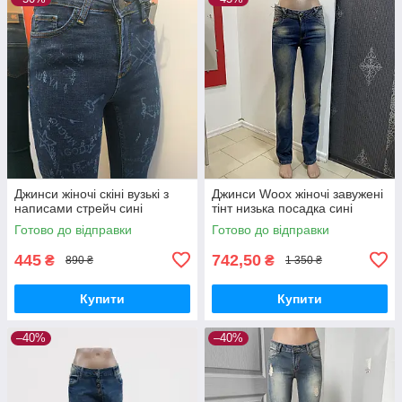
Джинси жіночі скіні вузькі з
Джинси Woox жіночі завужені
написами стрейч сині
тінт низька посадка сині
Готово до відправки
Готово до відправки
445
742,50
₴
₴
890 ₴
1 350 ₴
Купити
Купити
–40%
–40%