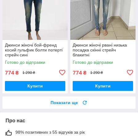
Джинси жіночі бой-френд
Джинси жіночі рвані низька
косий гульфик болти потерті
посадка скінні стрейч
стрейч сині
блакитні
Готово до відправки
Готово до відправки
774
774
₴
₴
1 290 ₴
1 290 ₴
Купити
Купити
Показати ще
Про нас
98% позитивних з 55 відгуків за рік