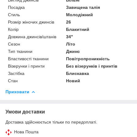
Посадка
Завищена талія
Стиль
Молодіжний
Розмір жіночих джинсів
26
Колір
Блакитний
Довжина джинсів/штанів
34"
Сезон
Літо
Тип тканини
Джинс
Властивості тканини
Повітропроникність
Візерунки і принти
Без візерунків і принтів
Застібка
Блискавка
Стан
Новий
Приховати
Умови доставки
Доставка здійснюється тільки по передоплаті.
Нова Пошта