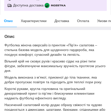
Доступна доставка
Опис
Характеристики
Доставка
Оплата
Умови п
Опис
Футболка жіноча оверсайз із принтом «Пір'я» салатова –
стильна базова модель для щоденного гардероба, яка
поєднує комфорт, сучасний дизайн та легкість.
Вільний крій не сковує рухів і красиво сідає на різні типи
фігури, забезпечуючи максимальну зручність протягом усього
дня.
Модель виконана з м'якої, приємної до тіла тканини, яка
добре пропускає повітря та підходить для теплої пори року.
Короткі рукави, кругла горловина та оригінальний
декоративний принт із пір'ям і блискучими елементами
надають футболці ефектного вигляду.
Насичений салатовий колір додає образу свіжості та чудово
поєднується з джинсами, шортами, брюками, спідницями або