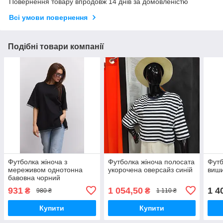
Повернення товару впродовж 14 днів за домовленістю
Всі умови повернення
Подібні товари компанії
Футболка жіноча з
Футболка жіноча полосата
Футб
мереживом однотонна
укорочена оверсайз синій
виши
бавовна чорний
931
1 054,50
1 4
₴
₴
980 ₴
1 110 ₴
Купити
Купити