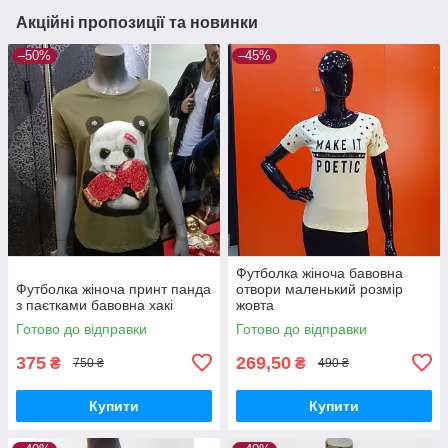
Акційні пропозиції та новинки
–50%
–45%
Футболка жіноча бавовна
Футболка жіноча принт панда
отвори маленький розмір
з паєтками бавовна хакі
жовта
Готово до відправки
Готово до відправки
375
269,50
₴
₴
750 ₴
490 ₴
Купити
Купити