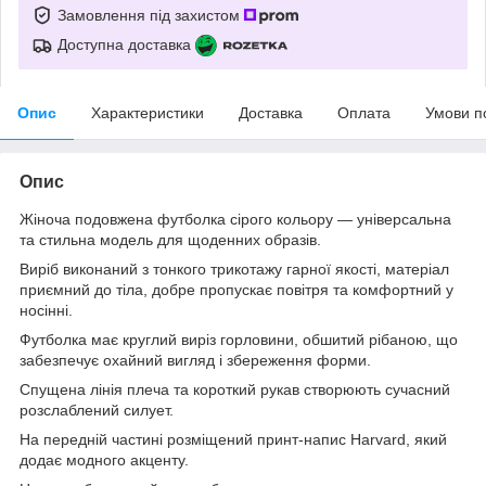
Замовлення під захистом
Доступна доставка
Опис
Характеристики
Доставка
Оплата
Умови п
Опис
Жіноча подовжена футболка сірого кольору — універсальна
та стильна модель для щоденних образів.
Виріб виконаний з тонкого трикотажу гарної якості, матеріал
приємний до тіла, добре пропускає повітря та комфортний у
носінні.
Футболка має круглий виріз горловини, обшитий рібаною, що
забезпечує охайний вигляд і збереження форми.
Спущена лінія плеча та короткий рукав створюють сучасний
розслаблений силует.
На передній частині розміщений принт-напиc Harvard, який
додає модного акценту.