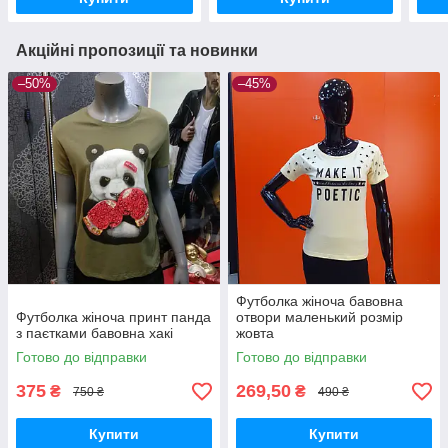
Акційні пропозиції та новинки
–50%
–45%
Футболка жіноча бавовна
Футболка жіноча принт панда
отвори маленький розмір
з паєтками бавовна хакі
жовта
Готово до відправки
Готово до відправки
375
269,50
₴
₴
750 ₴
490 ₴
Купити
Купити