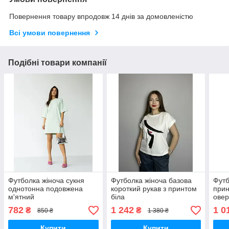
Повернення товару впродовж 14 днів за домовленістю
Всі умови повернення
Подібні товари компанії
Футболка жіноча сукня
Футболка жіноча базова
Футб
однотонна подовжена
короткий рукав з принтом
прин
м'ятний
біла
овер
782
1 242
1 0
₴
₴
850 ₴
1 380 ₴
Купити
Купити