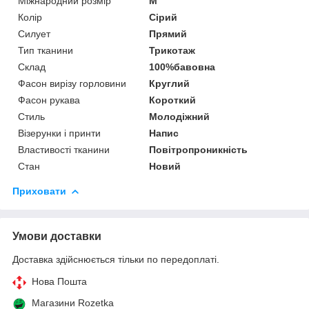
Міжнародний розмір
M
Колір
Сірий
Силует
Прямий
Тип тканини
Трикотаж
Склад
100%бавовна
Фасон вирізу горловини
Круглий
Фасон рукава
Короткий
Стиль
Молодіжний
Візерунки і принти
Напис
Властивості тканини
Повітропроникність
Стан
Новий
Приховати
Умови доставки
Доставка здійснюється тільки по передоплаті.
Нова Пошта
Магазини Rozetka