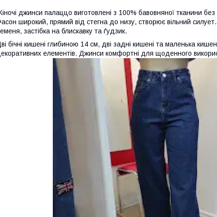
іночі джинси палаццо виготовлені з 100% бавовняної тканини без
асон широкий, прямий від стегна до низу, створює вільний силуе
еменя, застібка на блискавку та ґудзик.
ві бічні кишені глибиною 14 см, дві задні кишені та маленька кише
екоративних елементів. Джинси комфортні для щоденного викори