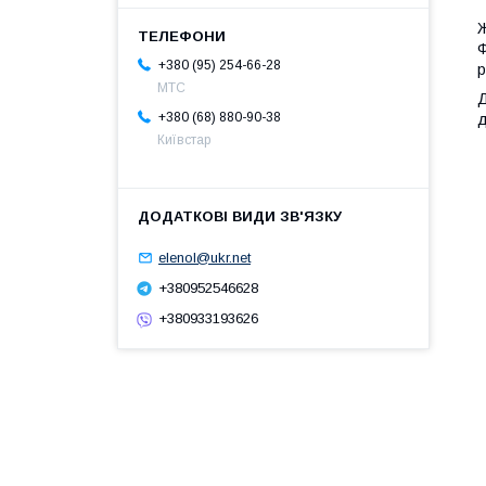
Ж
Ф
+380 (95) 254-66-28
р
МТС
Д
+380 (68) 880-90-38
д
Київстар
elenol@ukr.net
+380952546628
+380933193626