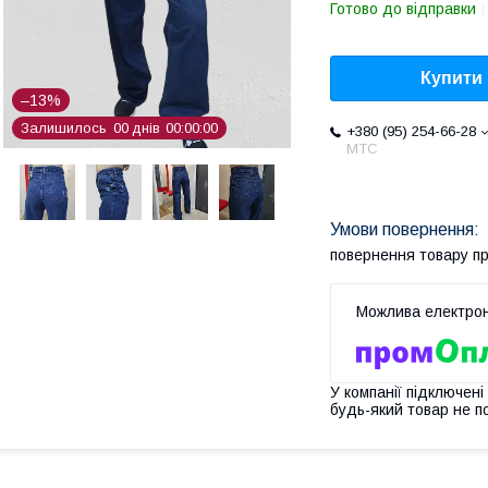
Готово до відправки
Купити
–13%
Залишилось
0
0
днів
0
0
0
0
0
0
+380 (95) 254-66-28
МТС
повернення товару п
У компанії підключені
будь-який товар не п