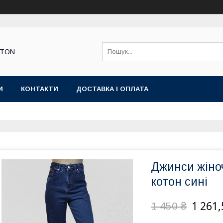
STON
И
КОНТАКТИ
ДОСТАВКА І ОПЛАТА
Джинси жіноч
котон сині
1 261,
1 450 ₴