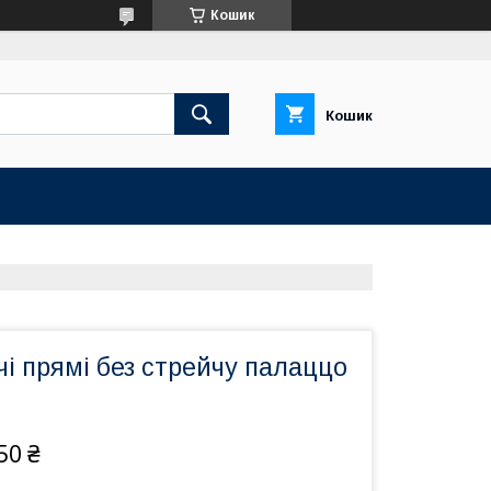
Кошик
Кошик
і прямі без стрейчу палаццо
50 ₴