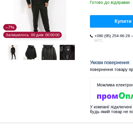
Готово до відправки
Купити
–7%
Залишилось
0
0
днів
0
0
0
0
0
0
+380 (95) 254-66-28
МТС
повернення товару п
У компанії підключені
будь-який товар не п