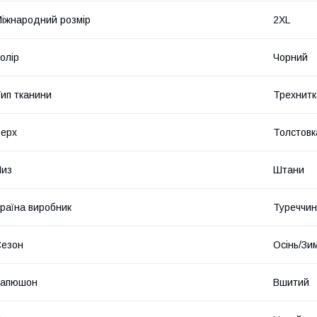
іжнародний розмір
2XL
олір
Чорний
ип тканини
Трехнитка
ерх
Толстовк
Низ
Штани
раїна виробник
Туреччи
Сезон
Осінь/Зи
Капюшон
Вшитий