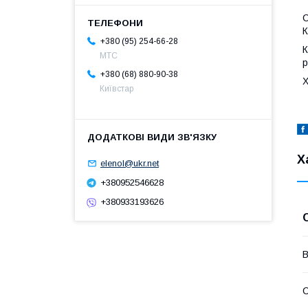
С
К
+380 (95) 254-66-28
К
МТС
р
+380 (68) 880-90-38
Х
Київстар
Х
elenol@ukr.net
+380952546628
+380933193626
В
С