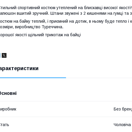
тильний спортивний костюм утеплений на блискавці високої якості! 
апюшон вшитий зручний. Штани звужені з 2 кишенями на гумці та з
остюм на байку теплий, і приємний на дотик, в ньому буде тепло і
озміри, виробництво Туреччина.
орошої якості щільний трикотаж на байці
арактеристики
Основні
иробник
Без брен
тать
Чоловіча