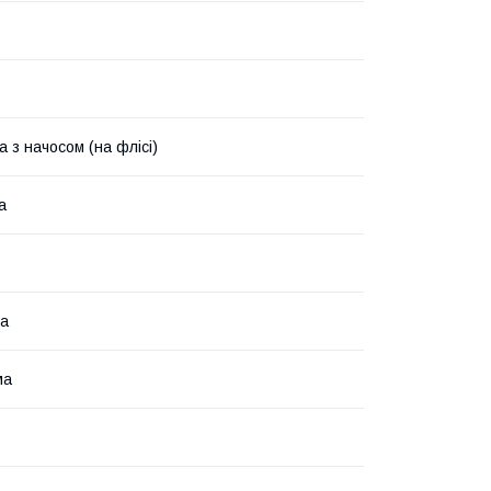
 з начосом (на флісі)
а
на
ма