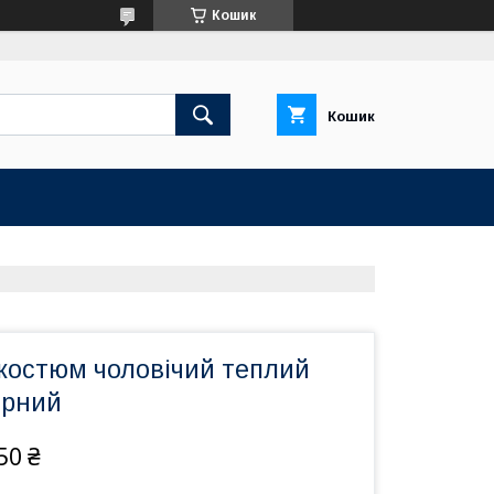
Кошик
Кошик
костюм чоловічий теплий
орний
50 ₴