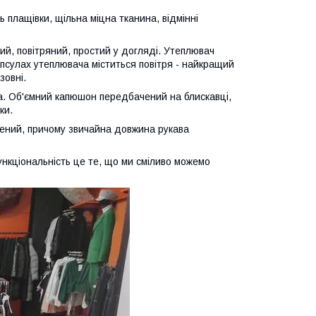
 плащівки, щільна міцна тканина, відмінні
кий, повітряний, простий у догляді. Утеплювач
апсулах утеплювача міститься повітря - найкращий
зовні.
фа. Об'ємний капюшон передбачений на блискавці,
ки.
очений, причому звичайна довжина рукава
ункціональність це те, що ми сміливо можемо