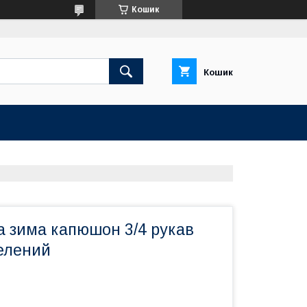
Кошик
Кошик
а зима капюшон 3/4 рукав
елений