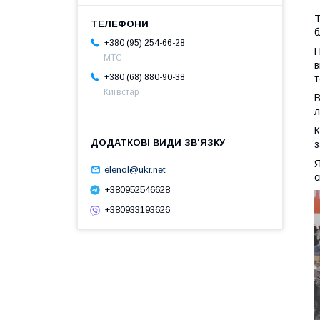
Т
б
+380 (95) 254-66-28
Н
МТС
в
+380 (68) 880-90-38
т
Київстар
В
л
К
з
Я
elenol@ukr.net
с
+380952546628
+380933193626