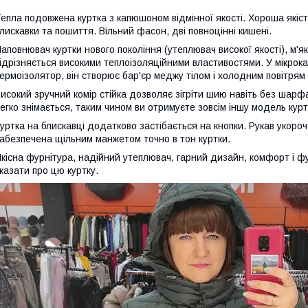
епла подовжена куртка з капюшоном відмінної якості. Хороша якість
лискавки та пошиття. Вільний фасон, дві повноцінні кишені.
аповнювач куртки нового покоління (утеплювач високої якості), м'я
ідрізняється високими теплоізоляційними властивостями. У мікрок
ермоізолятор, він створює бар'єр меджу тілом і холодним повітрям 
исокий зручний комір стійка дозволяє зігріти шию навіть без шар
егко знімається, таким чином ви отримуєте зовсім іншу модель курт
уртка на блискавці додатково застібається на кнопки. Рукав укор
абезпечена щільним манжетом точно в тон куртки.
кісна фурнітура, надійний утеплювач, гарний дизайн, комфорт і ф
казати про цю куртку.