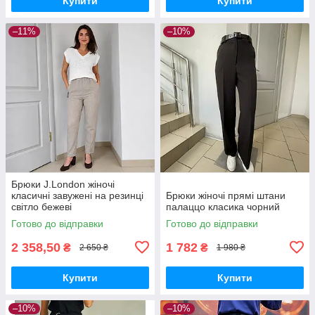
Купити
Купити
–11%
–10%
Брюки J.London жіночі
класичні завужені на резинці
Брюки жіночі прямі штани
світло бежеві
палаццо класика чорний
Готово до відправки
Готово до відправки
2 358,50
1 782
₴
₴
2 650 ₴
1 980 ₴
Купити
Купити
–10%
–10%