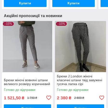
Купити
Купити
Акційні пропозиції та новинки
–15%
–15%
Брюки J.London жіночі
Брюки жіночі вовняні штани
класичні штани твід завужені
великого розміру коричневий
гусяча лапка сірі
Готово до відправки
Готово до відправки
1 521,50
2 380
₴
₴
1 790 ₴
2 800 ₴