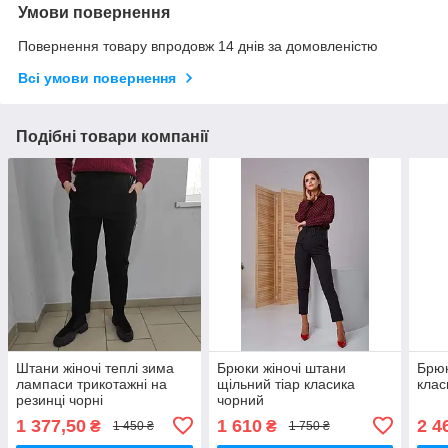
Умови повернення
Повернення товару впродовж 14 днів за домовленістю
Всі умови повернення
Подібні товари компанії
Штани жіночі теплі зима
Брюки жіночі штани
Брюк
лампаси трикотажні на
щільний тіар класика
клас
резинці чорні
чорний
1 377,50
1 610
2 4
₴
₴
1 450 ₴
1 750 ₴