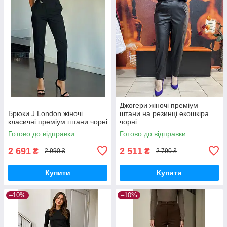
Джогери жіночі преміум
Брюки J.London жіночі
штани на резинці екошкіра
класичні преміум штани чорні
чорні
Готово до відправки
Готово до відправки
2 691
2 511
₴
₴
2 990 ₴
2 790 ₴
Купити
Купити
–10%
–10%