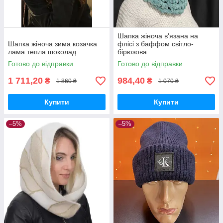
Шапка жіноча в'язана на
Шапка жіноча зима козачка
флісі з баффом світло-
лама тепла шоколад
бірюзова
Готово до відправки
Готово до відправки
1 711,20
984,40
₴
₴
1 860 ₴
1 070 ₴
Купити
Купити
–5%
–5%