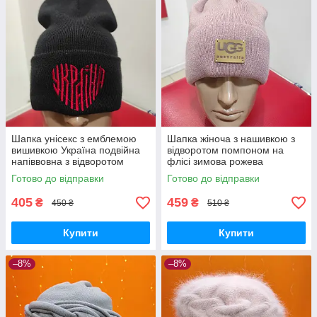
Шапка унісекс з емблемою
Шапка жіноча з нашивкою з
вишивкою Україна подвійна
відворотом помпоном на
напіввовна з відворотом
флісі зимова рожева
чорна
Готово до відправки
Готово до відправки
405
459
₴
₴
450 ₴
510 ₴
Купити
Купити
–8%
–8%