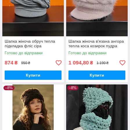
Шапка жіноча обруч тепла
Шапка жіноча в'язана ангора
підкладка фліс сіра
тепла коса козирок пудра
Готово до відправки
Готово до відправки
874
1 094,80
₴
₴
950 ₴
1 190 ₴
Купити
Купити
–8%
–8%