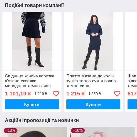
Подібні товари компанії
Спідниця жіноча коротка
Плаття в'язане до колін
Шапк
в'язана складки
туніка тепла сукня вовна
відв
молодіжна темно-синя
темно синя
темн
1 101,10
1 215
617
₴
₴
1 210 ₴
1 350 ₴
Купити
Купити
Акційні пропозиції та новинки
–10%
–10%