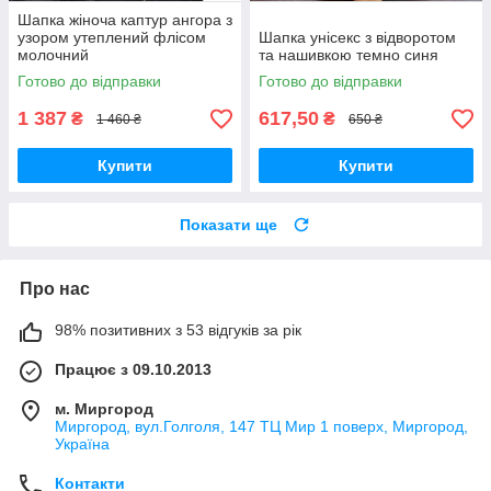
Шапка жіноча каптур ангора з
узором утеплений флісом
Шапка унісекс з відворотом
молочний
та нашивкою темно синя
Готово до відправки
Готово до відправки
1 387
617,50
₴
₴
1 460 ₴
650 ₴
Купити
Купити
Показати ще
Про нас
98% позитивних з 53 відгуків за рік
Працює з 09.10.2013
м. Миргород
Миргород, вул.Голголя, 147 ТЦ Мир 1 поверх, Миргород,
Україна
Контакти