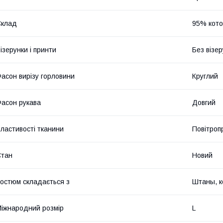
Склад
95% кото
ізерунки і принти
Без візер
асон вирізу горловини
Круглий
асон рукава
Довгий
ластивості тканини
Повітроп
Стан
Новий
остюм складається з
Штаны, 
іжнародний розмір
L