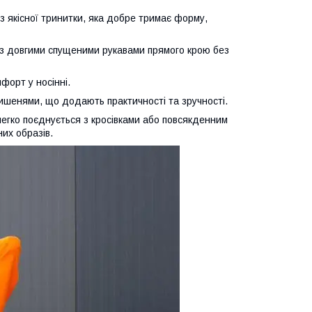
 якісної тринитки, яка добре тримає форму,
 з довгими спущеними рукавами прямого крою без
форт у носінні.
ишенями, що додають практичності та зручності.
легко поєднується з кросівками або повсякденним
их образів.