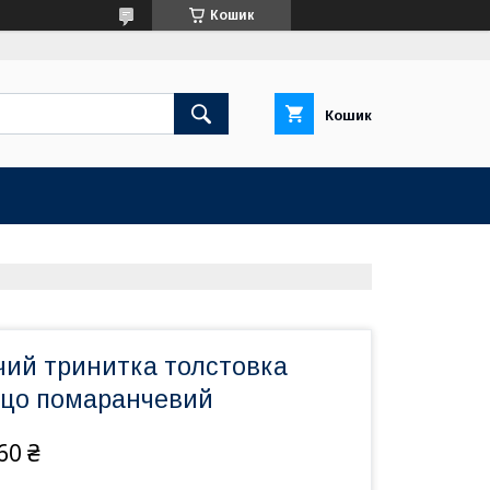
Кошик
Кошик
чий тринитка толстовка
цо помаранчевий
60 ₴