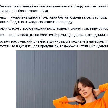
іночий трикотажний костюм помаранчевого кольору виготовлений із
риємна до тіла та зносостійка.
ерх — укорочена широка толстовка без капюшона та без застібки,
анжет і однією накладною кишенею спереду.
акий фасон створює модний розслаблений силует і забезпечує ком
из — штани палаццо на еластичній резинці з двома накладними к
остюм має сучасний дизайн, відмінну якість пошиття й матеріалу, 
зуттям та підходить для прогулянок, подорожей і стильних щоденн