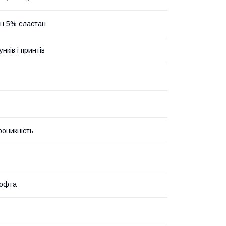
н 5% еластан
унків і принтів
роникність
кофта