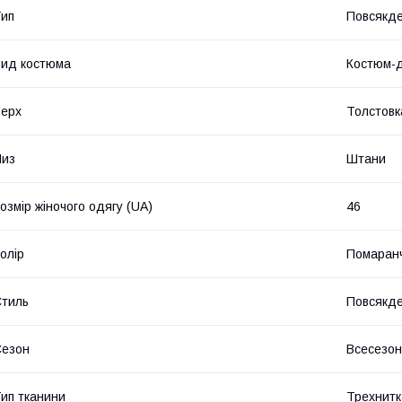
ип
Повсякд
ид костюма
Костюм-д
ерх
Толстовк
Низ
Штани
озмір жіночого одягу (UA)
46
олір
Помаран
тиль
Повсякд
Сезон
Всесезо
ип тканини
Трехнитк