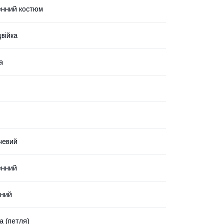
енний костюм
війка
а
чевий
енний
нний
а (петля)