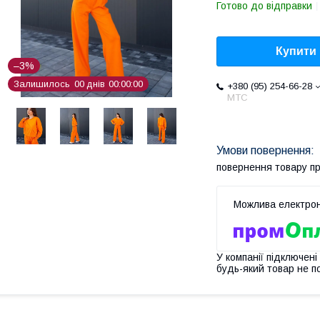
Готово до відправки
Купити
–3%
Залишилось
0
0
днів
0
0
0
0
0
0
+380 (95) 254-66-28
МТС
повернення товару п
У компанії підключені
будь-який товар не п