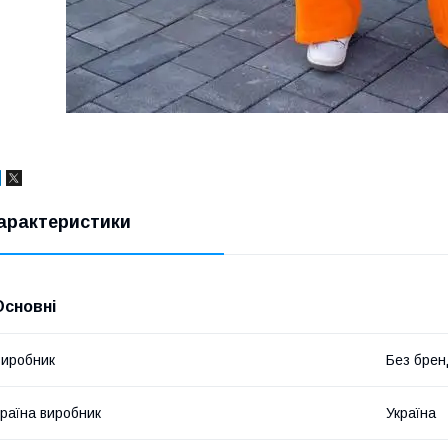
арактеристики
Основні
иробник
Без брен
раїна виробник
Україна