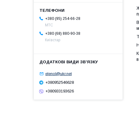
Ж
п
+380 (95) 254-66-28
В
МТС
м
+380 (68) 880-90-38
Т
Київстар
Н
К
в
elenol@ukr.net
+380952546628
+380933193626