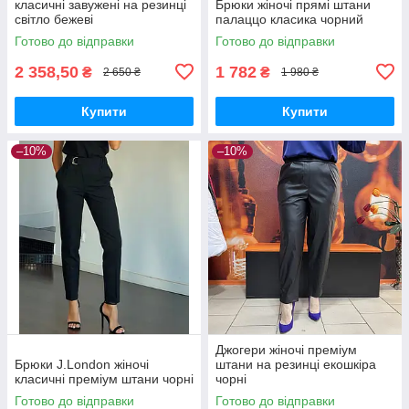
класичні завужені на резинці
Брюки жіночі прямі штани
світло бежеві
палаццо класика чорний
Готово до відправки
Готово до відправки
2 358,50
1 782
₴
₴
2 650 ₴
1 980 ₴
Купити
Купити
–10%
–10%
Джогери жіночі преміум
Брюки J.London жіночі
штани на резинці екошкіра
класичні преміум штани чорні
чорні
Готово до відправки
Готово до відправки