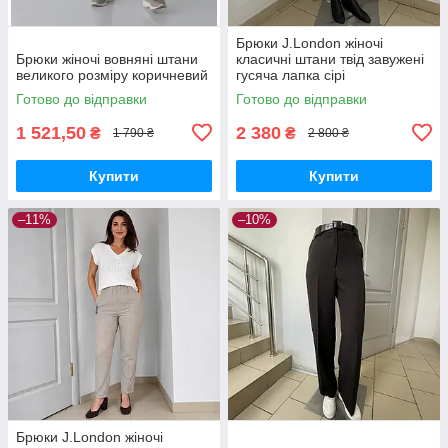
Брюки J.London жіночі
Брюки жіночі вовняні штани
класичні штани твід завужені
великого розміру коричневий
гусяча лапка сірі
Готово до відправки
Готово до відправки
1 521,50
2 380
₴
₴
1 790 ₴
2 800 ₴
Купити
Купити
–11%
–10%
Брюки J.London жіночі