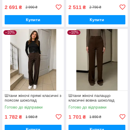
2 691
2 511
₴
₴
2 990 ₴
2 790 ₴
Купити
Купити
–10%
–10%
Штани жіночі прямі класичні з
Штани жіночі палаццо
поясом шоколад
класичні вовна шоколад
Готово до відправки
Готово до відправки
1 782
1 701
₴
₴
1 980 ₴
1 890 ₴
Купити
Купити