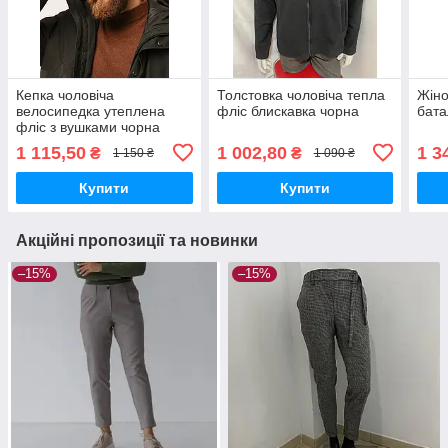
Кепка чоловіча
Толстовка чоловіча тепла
Жіно
велосипедка утеплена
фліс блискавка чорна
бата
фліс з вушками чорна
1 115,50
1 002,80
1 3
₴
₴
1 150 ₴
1 090 ₴
Купити
Купити
Акційні пропозиції та новинки
–15%
–15%