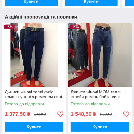
Купити
Купити
Акційні пропозиції та новинки
–5%
–5%
Джинси жіночі теплі фліс
Джинси жіночі МОМ теплі
темні звужені з ременем сині
стрейч ремінь байка сині
Готово до відправки
Готово до відправки
1 377,50
1 548,50
₴
₴
1 450 ₴
1 630 ₴
Купити
Купити