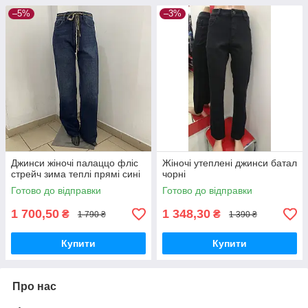
–5%
–3%
Джинси жіночі палаццо фліс
Жіночі утеплені джинси батал
стрейч зима теплі прямі сині
чорні
Готово до відправки
Готово до відправки
1 700,50
1 348,30
₴
₴
1 790 ₴
1 390 ₴
Купити
Купити
Про нас