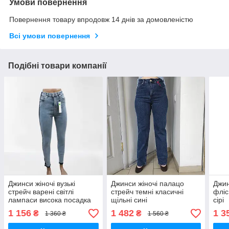
Умови повернення
Повернення товару впродовж 14 днів за домовленістю
Всі умови повернення
Подібні товари компанії
Джинси жіночі вузькі
Джинси жіночі палацо
Джин
стрейч варені світлі
стрейч темні класичні
фліс
лампаси висока посадка
щільні сині
сірі
блакитні
1 156
1 482
1 3
₴
₴
1 360 ₴
1 560 ₴