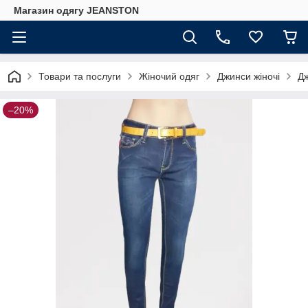
Магазин одягу JEANSTON
Товари та послуги
Жіночий одяг
Джинси жіночі
Дж
–20%