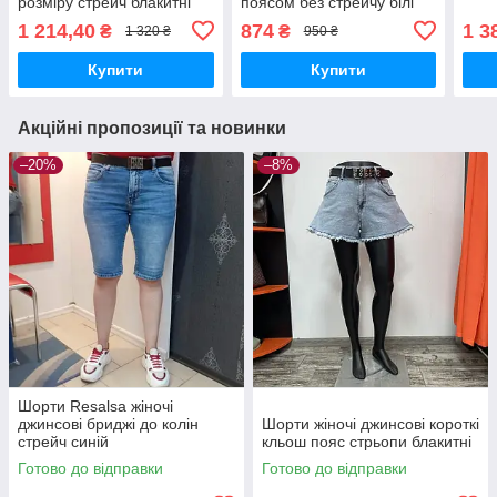
розміру стрейч блакитні
поясом без стрейчу білі
1 214,40
874
1 3
₴
₴
1 320 ₴
950 ₴
Купити
Купити
Акційні пропозиції та новинки
–20%
–8%
Шорти Resalsa жіночі
джинсові бриджі до колін
Шорти жіночі джинсові короткі
стрейч синій
кльош пояс стрьопи блакитні
Готово до відправки
Готово до відправки