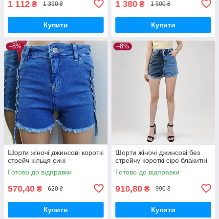
1 112
1 380
₴
₴
1 390 ₴
1 500 ₴
Купити
Купити
–8%
–8%
Шорти жіночі джинсові короткі
Шорти жіночі джинсові без
стрейч кільця сині
стрейчу короткі сіро блакитні
Готово до відправки
Готово до відправки
570,40
910,80
₴
₴
620 ₴
990 ₴
Купити
Купити