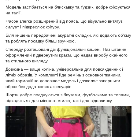
Модель застібається на блискавку та ґудзик, добре фіксується
на талії.
Фасон злегка розширений від пояса, що візуально витягує
силует і підкреслює фігуру.
Біля кишень передбачені акуратні складки, які додають об’єму
та роблять посадку більш зручною.
Спереду розташовані дві функціональні кишені. Низ штанин
оформлений підвернутим краєм, що надає виробу охайного
та стильного вигляду.
Довжина — вище коліна, універсальна для повсякденних і
літніх образів. У комплекті йде ремінь з основної тканини,
який гармонійно доповнює модель і дозволяє завершити
образ без додаткових аксесуарів.
Шорти добре поєднуються з блузами, футболками та топами,
підходять як для міського стилю, так і для відпочинку.