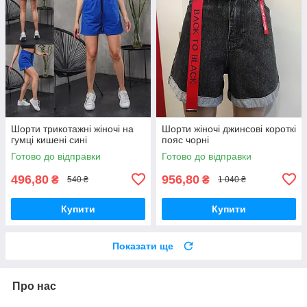
Шорти трикотажні жіночі на
Шорти жіночі джинсові короткі
гумці кишені сині
пояс чорні
Готово до відправки
Готово до відправки
496,80
956,80
₴
₴
540 ₴
1 040 ₴
Купити
Купити
Показати ще
Про нас