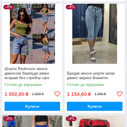
–8%
–8%
Шорти Redmoon жіночі
джинсові бермуди рвані
Бриджі жіночі шорти капрі
яскраві без стрейчу сіро
джинс варені блакитні
блакитні
Готово до відправки
Готово до відправки
1 002,80
1 154,60
₴
₴
1 090 ₴
1 255 ₴
Купити
Купити
–8%
–8%