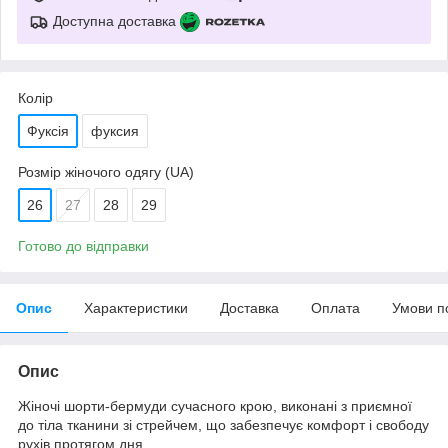
Доступна доставка
Колір
Фуксія
фуксия
Розмір жіночого одягу (UA)
26
27
28
29
Готово до відправки
Опис
Характеристики
Доставка
Оплата
Умови п
Опис
Жіночі шорти-бермуди сучасного крою, виконані з приємної
до тіла тканини зі стрейчем, що забезпечує комфорт і свободу
рухів протягом дня.