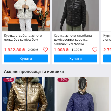
Куртка стьобана жіноча
Куртка жіноча стьобана
Курт
легка без коміра беж
демісезонна коротка
легк
капюшоном чорна
1 922,80
1 008
2 7
₴
₴
2 090 ₴
1 120 ₴
Купити
Купити
Акційні пропозиції та новинки
–73%
–60%