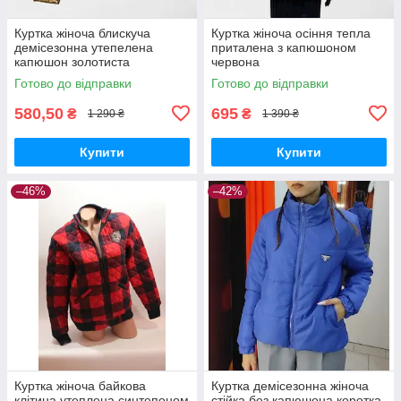
Куртка жіноча блискуча
Куртка жіноча осіння тепла
демісезонна утепелена
приталена з капюшоном
капюшон золотиста
червона
Готово до відправки
Готово до відправки
580,50
695
₴
₴
1 290 ₴
1 390 ₴
Купити
Купити
–46%
–42%
Куртка жіноча байкова
Куртка демісезонна жіноча
клітина утеплена синтепоном
стійка без капюшона коротка