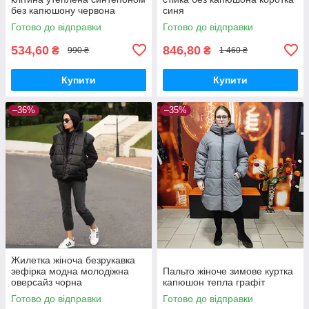
без капюшону червона
синя
Готово до відправки
Готово до відправки
534,60
846,80
₴
₴
990 ₴
1 460 ₴
Купити
Купити
–36%
–35%
Жилетка жіноча безрукавка
зефірка модна молодіжна
Пальто жіноче зимове куртка
оверсайз чорна
капюшон тепла графіт
Готово до відправки
Готово до відправки