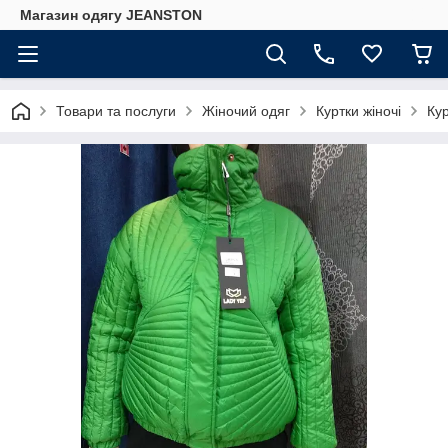
Магазин одягу JEANSTON
Товари та послуги
Жіночий одяг
Куртки жіночі
Ку