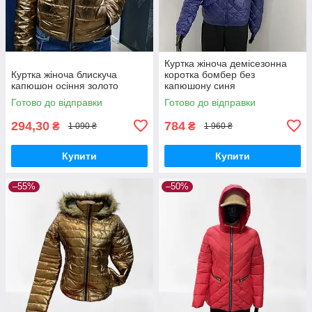
Куртка жіноча демісезонна
Куртка жіноча блискуча
коротка бомбер без
капюшон осіння золото
капюшону синя
Готово до відправки
Готово до відправки
294,30
784
₴
₴
1 090 ₴
1 960 ₴
Купити
Купити
–55%
–50%