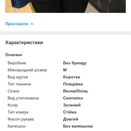
Приховати
Характеристики
Основні
Виробник
Без бренду
Міжнародний розмір
M
Вид куртки
Коротка
Тип тканини
Плащівка
Сезон
Весна/Осінь
Вид утеплювача
Синтепон
Колір
Зелений
Тип коміра
Стійка
Фасон рукава
Довгий
Капюшон
Без капюшона