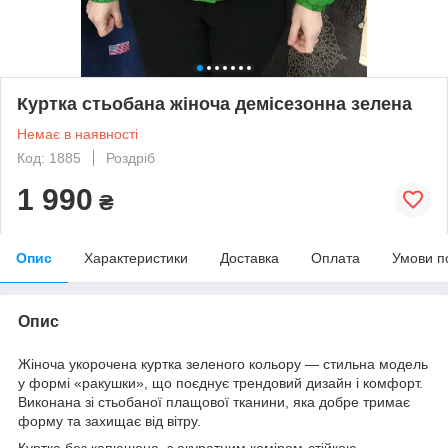
Куртка стьобана жіноча демісезонна зелена
Немає в наявності
Код: 1885
Роздріб
1 990
₴
Опис
Характеристики
Доставка
Оплата
Умови п
Опис
Жіноча укорочена куртка зеленого кольору — стильна модель
у формі «ракушки», що поєднує трендовий дизайн і комфорт.
Виконана зі стьобаної плащової тканини, яка добре тримає
форму та захищає від вітру.
Куртка без капюшона, з акуратним коміром-стійкою.