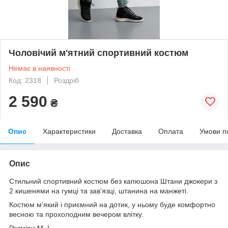
Чоловічий м'ятний спортивний костюм
Немає в наявності
Код: 2318
Роздріб
2 590
₴
Опис
Характеристики
Доставка
Оплата
Умови п
Опис
Стильний спортивний костюм без капюшона Штани джокери з
2 кишенями на гумці та зав'язці, штанина на манжеті.
Костюм м'який і приємний на дотик, у ньому буде комфортно
весною та прохолодним вечером влітку.
Розміри M, L