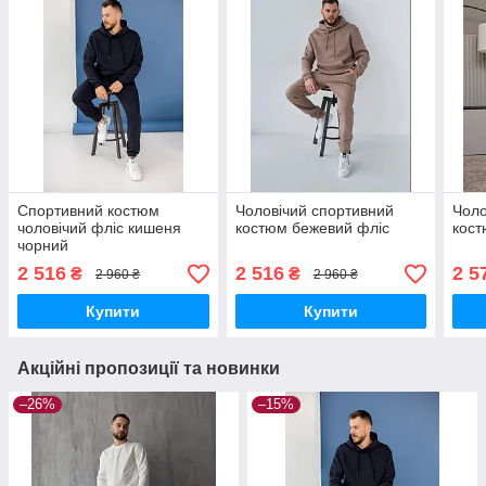
Спортивний костюм
Чоловічий спортивний
Чоло
чоловічий фліс кишеня
костюм бежевий фліс
кост
чорний
2 516
2 516
2 5
₴
₴
2 960 ₴
2 960 ₴
Купити
Купити
Акційні пропозиції та новинки
–26%
–15%